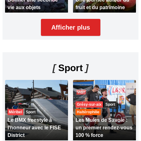
vie aux objets
fruit et du patrimoine
Afficher plus
[
Sport
]
Grésy-sur-aix
Sport
Méribel
Sport
Haltérophilie
Le BMX freestyle à
Les Mules de Savoie :
l'honneur avec le FISE
un premier rendez-vous
District
100 % force