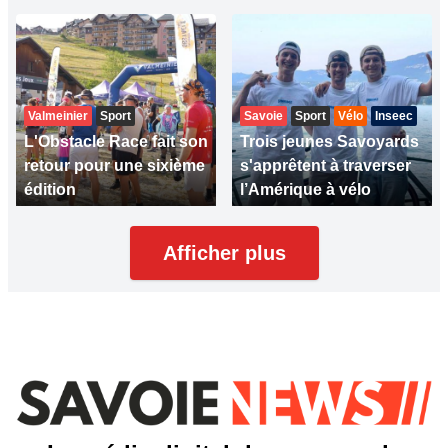
Valmeinier
Sport
Savoie
Sport
Vélo
Inseec
L'Obstacle Race fait son
Trois jeunes Savoyards
retour pour une sixième
s'apprêtent à traverser
édition
l’Amérique à vélo
Afficher plus