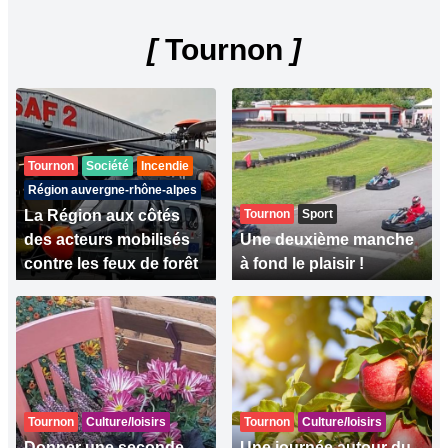
[
Tournon
]
Tournon
Société
Incendie
Région auvergne-rhône-alpes
La Région aux côtés
Tournon
Sport
des acteurs mobilisés
Une deuxième manche
contre les feux de forêt
à fond le plaisir !
Tournon
Culture/loisirs
Tournon
Culture/loisirs
Donner une seconde
Une journée autour du