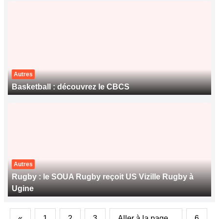
Autres
Basketball : découvrez le CBCS
Autres
Rugby : le SOUA Rugby reçoit US Vizille Rugby à
Ugine
«
1
2
3
Aller à la page...
6