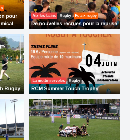
an
son pour
Aix-les-bains
Rugby
Fc aix rugby
amical
De nouvelles recrues pour la reprise
La motte-servolex
Rugby
ch Rugby
RCM Summer Touch Trophy