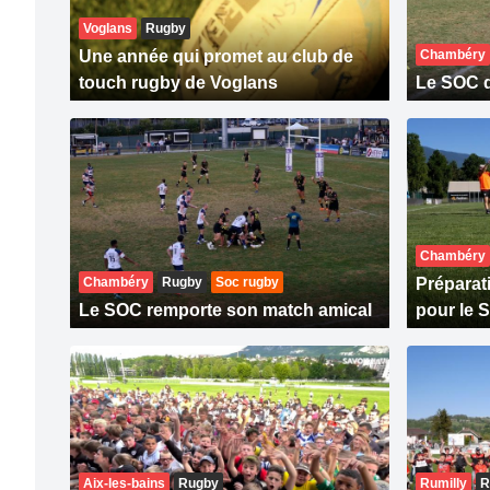
Voglans
Rugby
Une année qui promet au club de
Chambéry
touch rugby de Voglans
Le SOC 
Chambéry
Chambéry
Rugby
Soc rugby
Préparat
Le SOC remporte son match amical
pour le
Aix-les-bains
Rugby
Rumilly
R