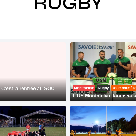
RUGBY
C’est la rentrée au SOC
Montmélian
Rugby
Us montméli
L’US Montmélian lance sa 