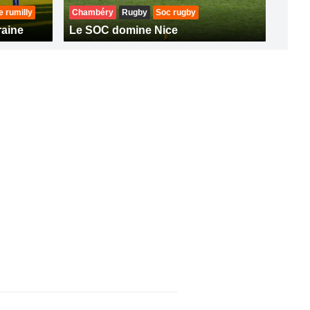
 rumilly
Chambéry
Rugby
Soc rugby
raine
Le SOC domine Nice