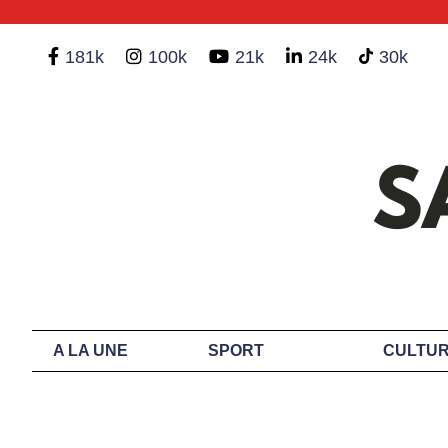
181k
100k
21k
24k
30k
A LA UNE
SPORT
CULTUR