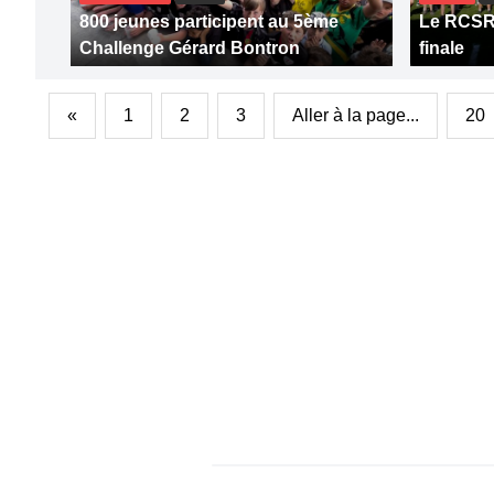
800 jeunes participent au 5ème
Le RCSR 
Challenge Gérard Bontron
finale
«
1
2
3
Aller à la page...
20