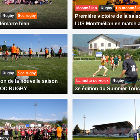
Montmélian
Rugby
Us montméli
Rugby
Soc rugby
Première victoire de la sai
démarre bien
l’US Montmélian en match 
Rugby
Soc rugby
ion de la nouvelle saison
La motte-servolex
Rugby
 SOC RUGBY
3e édition du Summer Tou
ugby