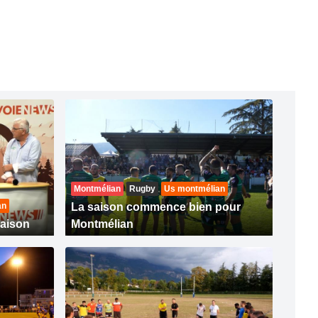
Montmélian
Rugby
Us montmélian
an
La saison commence bien pour
saison
Montmélian