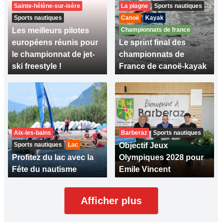
Sainte-hélène-sur-isère
La plagne
Sports nautiques
Sports nautiques
Canoë
Kayak
Les meilleurs pilotes
Championnats de france
européens réunis pour
Le sprint final des
le championnat de jet-
championnats de
ski freestyle !
France de canoë-kayak
Aix-les-bains
Barberaz
Sports nautiques
Sports nautiques
Lac
Objectif Jeux
Profitez du lac avec la
Olympiques 2028 pour
Fête du nautisme
Emile Vincent
Afficher plus