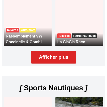
Talloires
Auto-moto
Rassemblement VW
Talloires
Sports nautiques
Coccinelle & Combi
La GlaGla Race
Afficher plus
[
Sports Nautiques
]