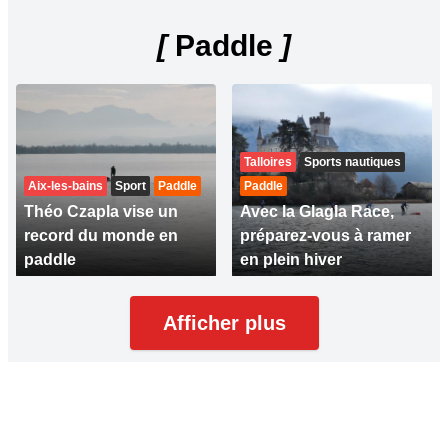
[
Paddle
]
Talloires
Sports nautiques
Aix-les-bains
Sport
Paddle
Paddle
Théo Czapla vise un
Avec la Glagla Race,
record du monde en
préparez-vous à ramer
paddle
en plein hiver
Afficher plus