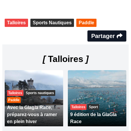
Talloires
Sports Nautiques
Paddle
Partager
[
Talloires
]
Talloires
Sports nautiques
Paddle
Avec la Glagla Race,
Talloires
Sport
préparez-vous à ramer
9 édition de la GlaGla
en plein hiver
Race