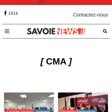
181k
Contactez-nous
Open main menu
[
CMA
]