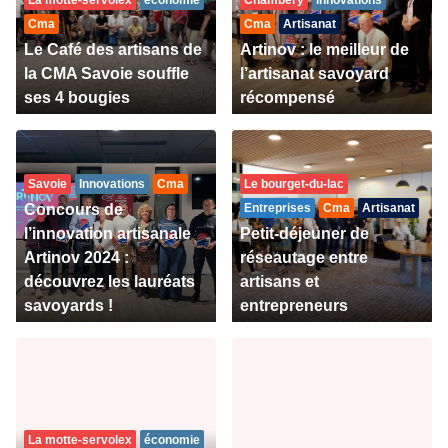
La motte-servolex
économie
Chambéry
Innovations
Cma
Cma
Artisanat
Le Café des artisans de
Artinov : le meilleur de
la CMA Savoie souffle
l’artisanat savoyard
ses 4 bougies
récompensé
Savoie
Innovations
Cma
Le bourget-du-lac
Concours de
Entreprises
Cma
Artisanat
l’innovation artisanale
Petit-déjeuner de
Artinov 2024 :
réseautage entre
découvrez les lauréats
artisans et
savoyards !
entrepreneurs
La motte-servolex
économie