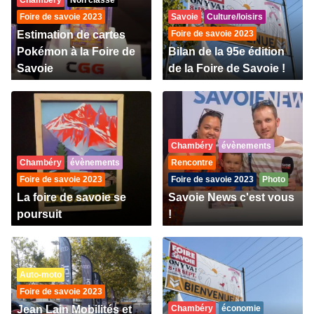
Chambéry
Non classé
Foire de savoie 2023
Savoie
Culture/loisirs
Estimation de cartes
Foire de savoie 2023
Pokémon à la Foire de
Bilan de la 95e édition
Savoie
de la Foire de Savoie !
Chambéry
évènements
Chambéry
évènements
Rencontre
Foire de savoie 2023
Foire de savoie 2023
Photo
La foire de savoie se
Savoie News c'est vous
poursuit
!
Auto-moto
Foire de savoie 2023
Jean Lain Mobilités et
Chambéry
économie