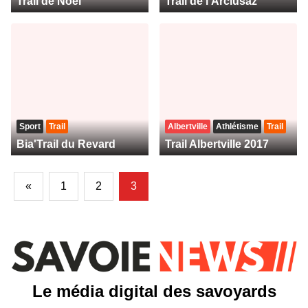
Trail de Noel
Trail de l'Arclusaz
Sport
Trail
Albertville
Athlétisme
Trail
Bia'Trail du Revard
Trail Albertville 2017
«
1
2
3
Le média digital des savoyards