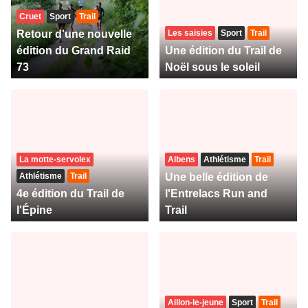
Cruet
Sport
Trail
Retour d'une nouvelle
Les saisies
Sport
Trail
édition du Grand Raid
Une édition du Trail de
73
Noël sous le soleil
La motte-servolex
Albens
Athlétisme
Trail
Athlétisme
Trail
Une belle édition de
4e édition du Trail de
l'Entrelacs Run and
l'Épine
Trail
Aillon-le-jeune
Sport
Trail