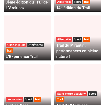
3ème édition du Trail de
Albertville
Sport
Trail
L'Arclusaz
14e édition du Trail
Albertville
Sport
Trail
Aillon-le-jeune
Athlétisme
Trail du Mirantin,
Trail
performances en pleine
L'Experience Trail
nature !
Saint-pierre-d'albigny
Sport
Les saisies
Sport
Trail
Trail