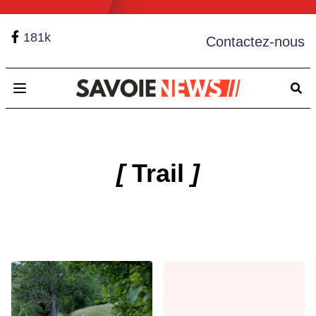
181k
Contactez-nous
Open main menu
[
Trail
]