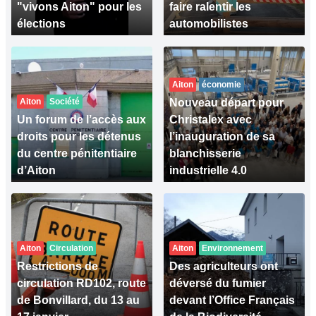
"vivons Aiton" pour les
faire ralentir les
élections
automobilistes
Aiton
économie
Aiton
Société
Nouveau départ pour
Un forum de l’accès aux
Christalex avec
droits pour les détenus
l’inauguration de sa
du centre pénitentiaire
blanchisserie
d’Aiton
industrielle 4.0
Aiton
Circulation
Aiton
Environnement
Restrictions de
Des agriculteurs ont
circulation RD102, route
déversé du fumier
de Bonvillard, du 13 au
devant l’Office Français