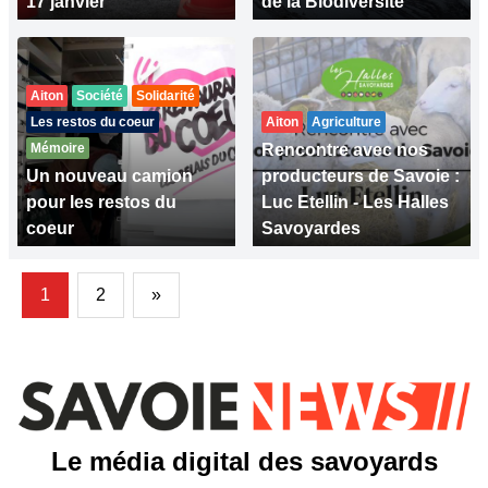
17 janvier
de la Biodiversité
Aiton
Société
Solidarité
Les restos du coeur
Aiton
Agriculture
Mémoire
Rencontre avec nos
Un nouveau camion
producteurs de Savoie :
pour les restos du
Luc Etellin - Les Halles
coeur
Savoyardes
1
2
»
Le média digital des savoyards