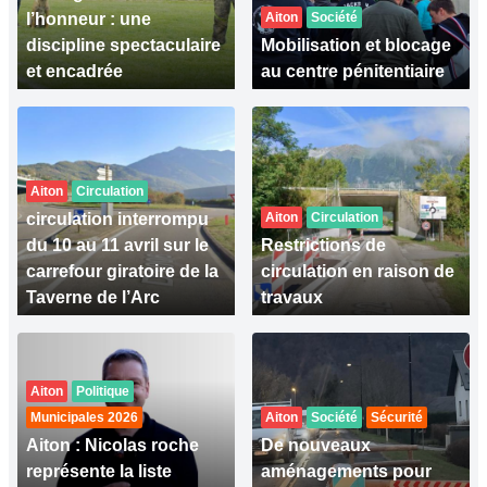
l’honneur : une
Aiton
Société
discipline spectaculaire
Mobilisation et blocage
et encadrée
au centre pénitentiaire
Aiton
Circulation
circulation interrompu
Aiton
Circulation
du 10 au 11 avril sur le
Restrictions de
carrefour giratoire de la
circulation en raison de
Taverne de l’Arc
travaux
Aiton
Politique
Municipales 2026
Aiton
Société
Sécurité
Aiton : Nicolas roche
De nouveaux
représente la liste
aménagements pour