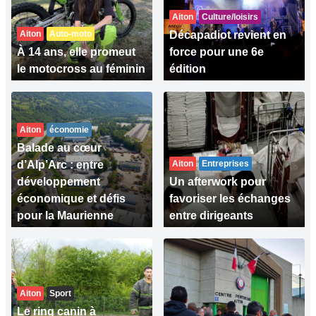
Aiton
Culture/loisirs
Aiton
Auto-moto
Décapadiot revient en
À 14 ans, elle promeut
force pour une 6e
le motocross au féminin
édition
Aiton
économie
Balade au cœur
d’Alp’Arc : entre
Aiton
Entreprises
développement
Un afterwork pour
économique et défis
favoriser les échanges
pour la Maurienne
entre dirigeants
Aiton
Sport
Le ring canin à