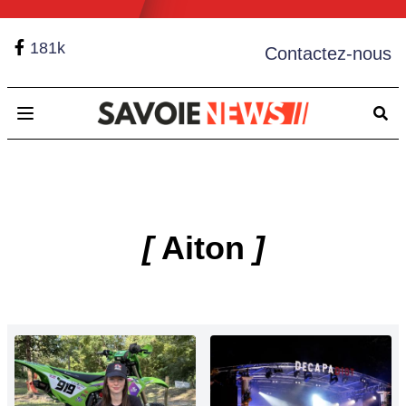
181k
Contactez-nous
Open main menu
[
Aiton
]