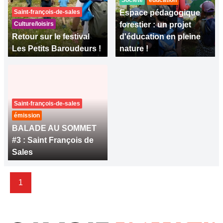
Société
éducation
Saint-françois-de-sales
Espace pédagogique
Culture/loisirs
forestier : un projet
Retour sur le festival
d'éducation en pleine
Les Petits Baroudeurs !
nature !
Saint-françois-de-sales
émission
BALADE AU SOMMET
#3 : Saint François de
Sales
1