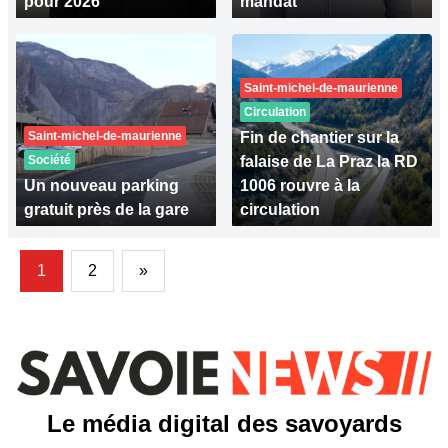
pour 2026
mandat
Saint-michel-de-maurienne
Circulation
Saint-michel-de-maurienne
Fin de chantier sur la
Société
falaise de La Praz la RD
Un nouveau parking
1006 rouvre à la
gratuit près de la gare
circulation
1
2
»
Le média digital des savoyards