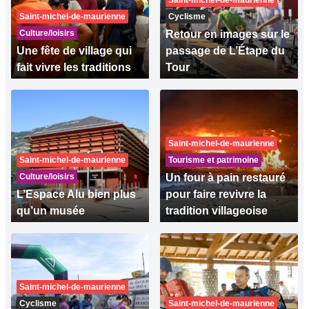
Saint-michel-de-maurienne
Saint-michel-de-maurienne
Cyclisme
Culture/loisirs
Retour en images sur le
Une fête de village qui
passage de L’Étape du
fait vivre les traditions
Tour
Saint-michel-de-maurienne
Saint-michel-de-maurienne
Tourisme et patrimoine
Culture/loisirs
Un four à pain restauré
L’Espace Alu bien plus
pour faire revivre la
qu’un musée
tradition villageoise
Saint-michel-de-maurienne
Cyclisme
Saint-michel-de-maurienne