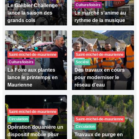
Le Galibier Challenge
Culture/loisirs
lance la saison des
Le marché s’anime au
grands cols
rythme de la musique
Saint-michel-de-maurienne
Saint-michel-de-maurienne
Culture/loisirs
Société
La Foire aux plantes
Des travaux en cours
lance le printemps en
pour moderniser le
Maurienne
réseau d’eau
Saint-michel-de-maurienne
Circulation
Saint-michel-de-maurienne
Opération douanière un
Circulation
dispositif mobile pour
Travaux de purge en