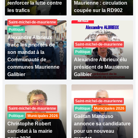
renforcer la lutte contre
Maurienne : circulation
les trafics
coupée sur la RD902
Saint-michel-de-maurienne
Politique
Alexandre Albrieux
trace les priorités de
Saint-michel-de-maurienne
son mandat à la
Politique
Communauté de
Alexandre Albrieux élu
communes Maurienne
président de Maurienne
Galibier
Galibier
Saint-michel-de-maurienne
Saint-michel-de-maurienne
Politique
Municipales 2026
Politique
Municipales 2026
Gaëtan Mancuso
Christophe Robert
annonce sa candidature
candidat à la mairie
pour un nouveau