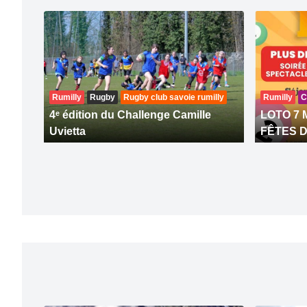
Rumilly
Rugby
Rugby club savoie rumilly
Rumilly
C
4ᵉ édition du Challenge Camille
LOTO 7 
Uvietta
FÊTES D