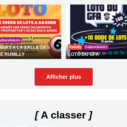
ulture/loisirs
MARS A LA SALLE DES
Rumilly
Culture/loisirs
E RUMILLY
LOTO DU GFA
Afficher plus
[
A classer
]