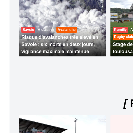
Savoie
A classer
Avalanche
Rumilly
A
Risque d’avalanches très élevé en
Rugby club
Savoie : six morts en deux jours,
Stage de
vigilance maximale maintenue
toulousa
[
R