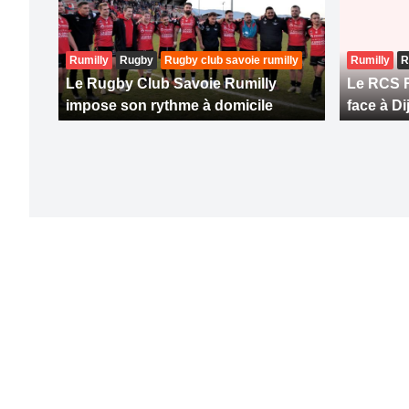
Rumilly
Rugby
Rugby club savoie rumilly
Rumilly
R
Le Rugby Club Savoie Rumilly
Le RCS R
impose son rythme à domicile
face à Di