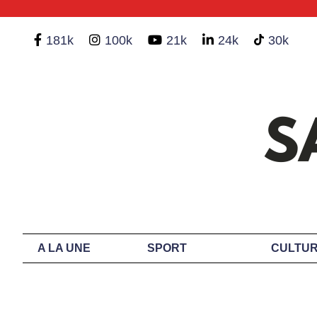
181k
100k
21k
24k
30k
A LA UNE
SPORT
CULTUR