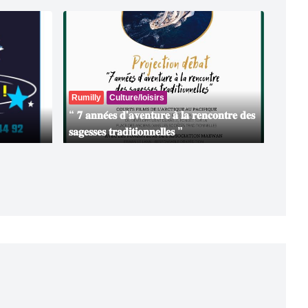
Rumilly
Culture/loisirs
“ 𝟕 𝐚𝐧𝐧𝐞́𝐞𝐬 𝐝'𝐚𝐯𝐞𝐧𝐭𝐮𝐫𝐞 𝐚̀ 𝐥𝐚 𝐫𝐞𝐧𝐜𝐨𝐧𝐭𝐫𝐞 𝐝𝐞𝐬
𝐬𝐚𝐠𝐞𝐬𝐬𝐞𝐬 𝐭𝐫𝐚𝐝𝐢𝐭𝐢𝐨𝐧𝐧𝐞𝐥𝐥𝐞𝐬 ”