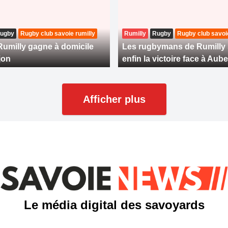
ugby
Rugby club savoie rumilly
Rumilly
Rugby
Rugby club savoie
umilly gagne à domicile
Les rugbymans de Rumilly s
jon
enfin la victoire face à Aub
Afficher plus
Le média digital des savoyards