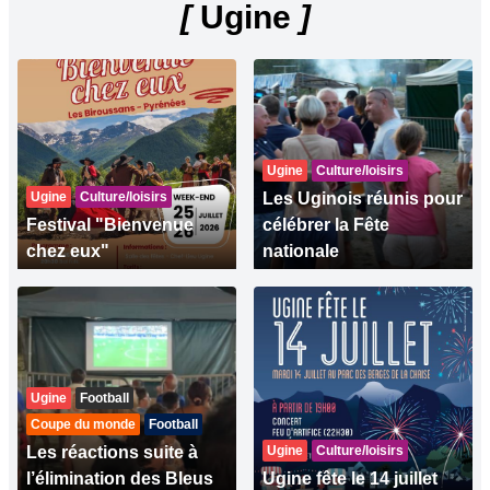
[
Ugine
]
Ugine
Culture/loisirs
Ugine
Culture/loisirs
Les Uginois réunis pour
Festival "Bienvenue
célébrer la Fête
chez eux"
nationale
Ugine
Football
Coupe du monde
Football
Les réactions suite à
Ugine
Culture/loisirs
l’élimination des Bleus
Ugine fête le 14 juillet