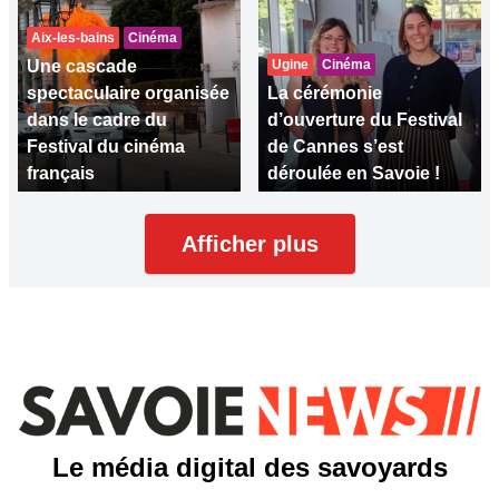
Aix-les-bains
Cinéma
Une cascade
Ugine
Cinéma
spectaculaire organisée
La cérémonie
dans le cadre du
d’ouverture du Festival
Festival du cinéma
de Cannes s’est
français
déroulée en Savoie !
Afficher plus
Le média digital des savoyards