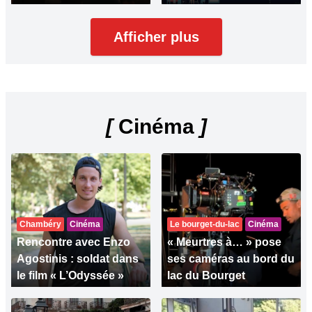
Afficher plus
[
Cinéma
]
Chambéry
Cinéma
Le bourget-du-lac
Cinéma
Rencontre avec Enzo
« Meurtres à… » pose
Agostinis : soldat dans
ses caméras au bord du
le film « L’Odyssée »
lac du Bourget