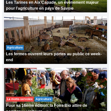
Les Tarines en Aix’Capade, un évènement majeur
pour l’agriculture en pays de Savoie
Agriculture
Les fermes ouvrent leurs portes au public ce week-
end
La motte-servolex
Agriculture
Pour sa 16ème édition, la Foire Bio attire de