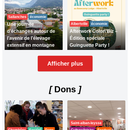
Sallanches
économie
Une journée
Albertville
économie
d’échanges autour de
Afterwork Color\'Biz –
l’avenir de l’élevage
Édition spéciale
extensif en montagne
Guinguette Party !
Afficher plus
[
Dons
]
Saint-alban-leysse