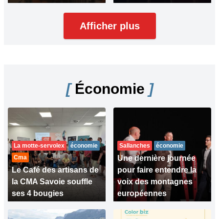
Afficher plus
[
Économie
]
La motte-servolex
économie
Sallanches
économie
Cma
Une dernière journée
Le Café des artisans de
pour faire entendre la
la CMA Savoie souffle
voix des montagnes
ses 4 bougies
européennes