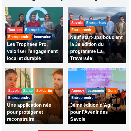
Savoie
Entreprises
Tournon
Entreprises
Entreprendre
Entreprendre
Innovation
Neuf start-ups bouclent
Les Trophées Pro,
la 3e édition du
valoriser l'engagement
programme La
local et durable
Traversée
Savoie
Santé
Solidarité
Annecy
économie
Dons
Entreprendre
Entreprendre
Une application née
3ème édition d'Agir
pour protéger et
pour l'Avenir des
reconstruire
Savoie