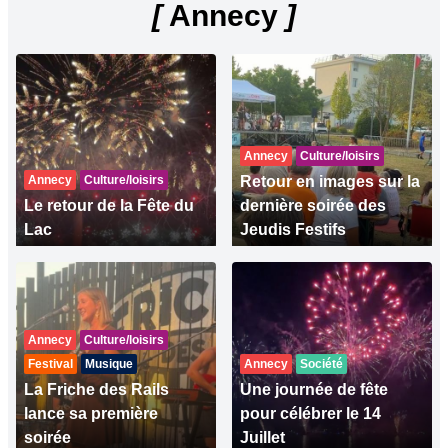
[
Annecy
]
Annecy
Culture/loisirs
Annecy
Culture/loisirs
Retour en images sur la
Le retour de la Fête du
dernière soirée des
Lac
Jeudis Festifs
Annecy
Culture/loisirs
Festival
Musique
Annecy
Société
La Friche des Rails
Une journée de fête
lance sa première
pour célébrer le 14
soirée
Juillet