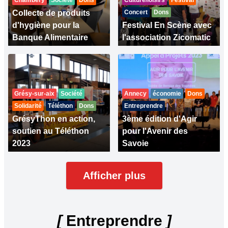
Chambéry
Société
Dons
Culture/loisirs
Festival
Collecte de produits
Concert
Dons
d'hygiène pour la
Festival En Scène avec
Banque Alimentaire
l'association Zicomatic
Grésy-sur-aix
Société
Annecy
économie
Dons
Solidarité
Téléthon
Dons
Entreprendre
GrésyThon en action,
3ème édition d'Agir
soutien au Téléthon
pour l'Avenir des
2023
Savoie
Afficher plus
[
Entreprendre
]