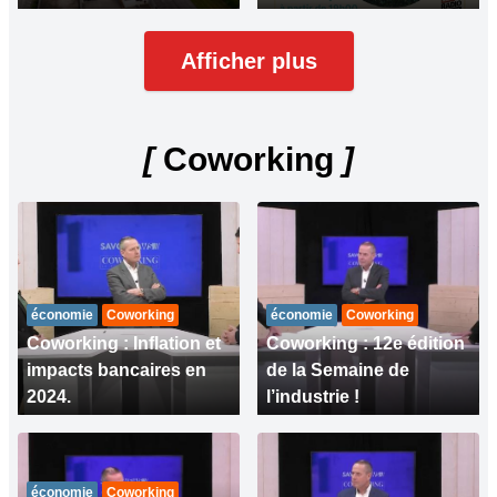
Afficher plus
[
Coworking
]
économie
Coworking
économie
Coworking
Coworking : Inflation et
Coworking : 12e édition
impacts bancaires en
de la Semaine de
2024.
l’industrie !
économie
Coworking