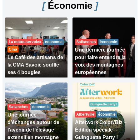
[
Économie
]
La motte-servolex
économie
Sallanches
économie
Cma
Une dernière journée
Le Café des artisans de
pour faire entendre la
la CMA Savoie souffle
voix des montagnes
ses 4 bougies
européennes
Sallanches
économie
Une journée
Albertville
économie
d’échanges autour de
Afterwork Color\'Biz –
l’avenir de l’élevage
Édition spéciale
extensif en montagne
Guinguette Party !