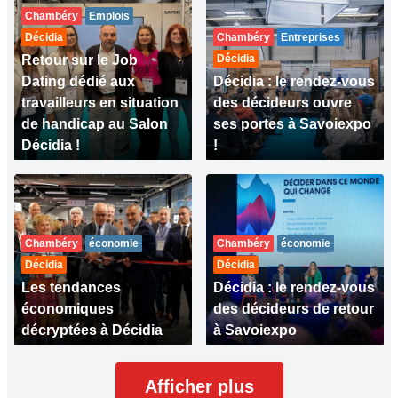
Chambéry
Emplois
Décidia
Chambéry
Entreprises
Retour sur le Job
Décidia
Dating dédié aux
Décidia : le rendez-vous
travailleurs en situation
des décideurs ouvre
de handicap au Salon
ses portes à Savoiexpo
Décidia !
!
Chambéry
économie
Chambéry
économie
Décidia
Décidia
Les tendances
Décidia : le rendez-vous
économiques
des décideurs de retour
décryptées à Décidia
à Savoiexpo
Afficher plus