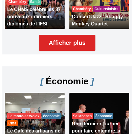
Chambéry
Santé
Le CHMS célèbre les 87
Chambéry
Culture/loisirs
nouveaux infirmiers
Concert Jazz : Shaggy
diplômés de l’IFSI
Monkey Quartet
Afficher plus
[
Économie
]
La motte-servolex
économie
Sallanches
économie
Cma
Une dernière journée
Le Café des artisans de
pour faire entendre la