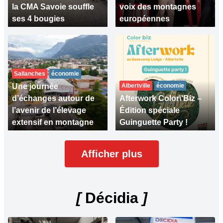
la CMA Savoie souffle
voix des montagnes
ses 4 bougies
européennes
Sallanches
économie
Une journée
Albertville
économie
d’échanges autour de
Afterwork Color\'Biz –
l’avenir de l’élevage
Édition spéciale
extensif en montagne
Guinguette Party !
Afficher plus
[
Décidia
]