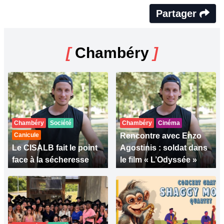
Partager
[
Chambéry
]
Chambéry
Société
Chambéry
Cinéma
Canicule
Rencontre avec Enzo
Le CISALB fait le point
Agostinis : soldat dans
face à la sécheresse
le film « L’Odyssée »