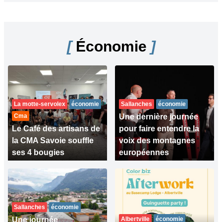
[
Économie
]
La motte-servolex
économie
Sallanches
économie
Cma
Une dernière journée
Le Café des artisans de
pour faire entendre la
la CMA Savoie souffle
voix des montagnes
ses 4 bougies
européennes
Sallanches
économie
Une journée
Albertville
économie