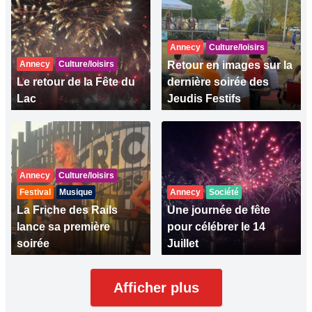
Annecy
Culture/loisirs
Annecy
Culture/loisirs
Retour en images sur la
Le retour de la Fête du
dernière soirée des
Lac
Jeudis Festifs
Annecy
Culture/loisirs
Festival
Musique
Annecy
Société
La Friche des Rails
Une journée de fête
lance sa première
pour célébrer le 14
soirée
Juillet
Afficher plus