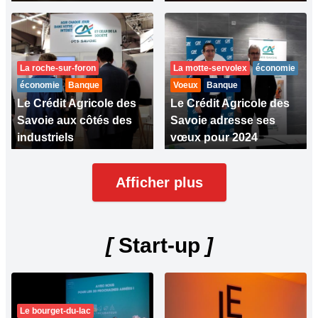
La roche-sur-foron
La motte-servolex
économie
économie
Banque
Voeux
Banque
Le Crédit Agricole des
Le Crédit Agricole des
Savoie aux côtés des
Savoie adresse ses
industriels
vœux pour 2024
Afficher plus
[
Start-up
]
Le bourget-du-lac