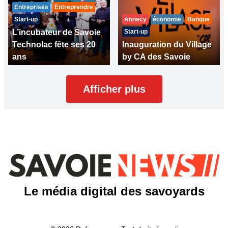
Entreprises
Entreprendre
Start-up
Annecy
économie
Banque
L’incubateur de Savoie
Start-up
Technolac fête ses 20
Inauguration du Village
ans
by CA des Savoie
Afficher plus
Le média digital des savoyards