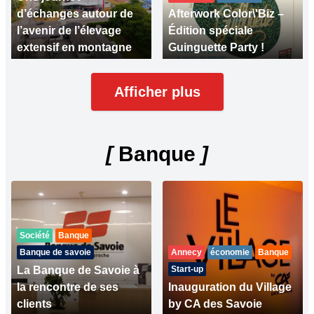
d’échanges autour de
Afterwork Color\'Biz –
l’avenir de l’élevage
Édition spéciale
extensif en montagne
Guinguette Party !
Afficher plus
[
Banque
]
Société
Banque
Banque de savoie
Annecy
économie
Banque
La Banque de Savoie à
Start-up
la rencontre de ses
Inauguration du Village
clients
by CA des Savoie