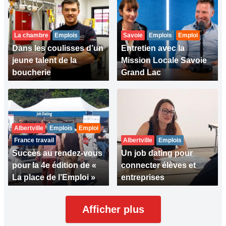
La chambre
Emplois
Savoie
Emplois
Emploi
Dans les coulisses d’un
Entretien avec la
jeune talent de la
Mission Locale Savoie
boucherie
Grand Lac
Albertville
Emplois
Emploi
France travail
Albertville
Emplois
Succès au rendez-vous
Un job dating pour
pour la 4e édition de «
connecter élèves et
La place de l’Emploi »
entreprises
Afficher plus