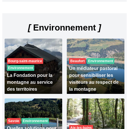
[
Environnement
]
Bourg-saint-maurice
Beaufort
Environnement
Environnement
Un médiateur pastoral
La Fondation pour la
pour sensibiliser les
montagne au service
visiteurs au respect de
des territoires
la montagne
Savoie
Environnement
Quelles solutions pour
Aix-les-bains