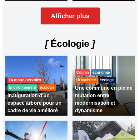
Afficher plus
[
Écologie
]
Cognin
économie
La motte-servolex
Urbanisme
écologie
Environnement
écologie
Une commune en pleine
Inauguration d’un
mutation entre
espace arboré pour un
modernisation et
cadre de vie amélioré
dynamisme