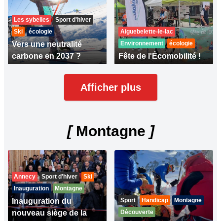
Les sybelles
Sport d'hiver
Ski
écologie
Aiguebelette-le-lac
Vers une neutralité
Environnement
écologie
carbone en 2037 ?
Fête de l'Écomobilité !
Afficher plus
[
Montagne
]
Annecy
Sport d'hiver
Ski
Inauguration
Montagne
Inauguration du
Sport
Handicap
Montagne
nouveau siège de la
Découverte