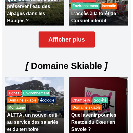
préserver l’eau des
Environnement
Incendie
alpages dans les
L'accès à la forêt de
Bauges ?
Corsuet interdit
Afficher plus
[
Domaine Skiable
]
Tignes
Environnement
Domaine skiable
écologie
Chambéry
Société
Montagne
Domaine skiable
ALTTA, un nouvel outil
Quel avenir pour les
au service des salariés
Restos du Cœur en
et du territoire
Savoie ?