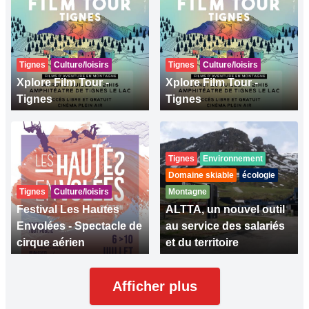
Tignes
Culture/loisirs
Tignes
Culture/loisirs
Xplore Film Tour -
Xplore Film Tour -
Tignes
Tignes
Tignes
Environnement
Domaine skiable
écologie
Tignes
Culture/loisirs
Montagne
Festival Les Hautes
ALTTA, un nouvel outil
Envolées - Spectacle de
au service des salariés
cirque aérien
et du territoire
Afficher plus