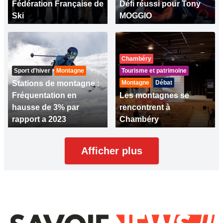
Fédération Française de
Défi réussi pour Tony
Ski
MOGGIO
Chambéry
Sport d'hiver
Montagne
Tourisme et patrimoine
Stations de montagne :
Montagne
Débat
Fréquentation en
Les montagnes se
hausse de 3% par
rencontrent à
rapport a 2023
Chambéry
Afficher plus