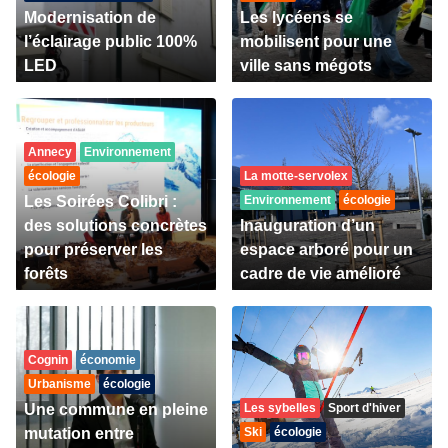
Modernisation de
Les lycéens se
l’éclairage public 100%
mobilisent pour une
LED
ville sans mégots
Annecy
Environnement
écologie
La motte-servolex
Les Soirées Colibri :
Environnement
écologie
des solutions concrètes
Inauguration d’un
pour préserver les
espace arboré pour un
forêts
cadre de vie amélioré
Cognin
économie
Urbanisme
écologie
Une commune en pleine
Les sybelles
Sport d'hiver
mutation entre
Ski
écologie