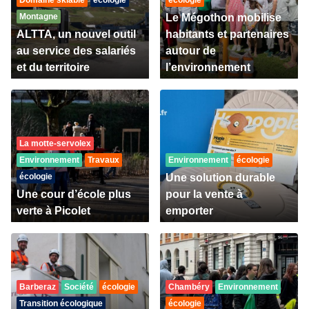
Domaine skiable
écologie
écologie
Montagne
Le Mégothon mobilise
ALTTA, un nouvel outil
habitants et partenaires
au service des salariés
autour de
et du territoire
l’environnement
La motte-servolex
Environnement
Travaux
Environnement
écologie
écologie
Une solution durable
Une cour d’école plus
pour la vente à
verte à Picolet
emporter
Barberaz
Société
écologie
Chambéry
Environnement
Transition écologique
écologie