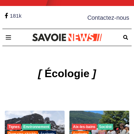
181k
Contactez-nous
Open main menu
[
Écologie
]
Tignes
Environnement
Aix-les-bains
Société