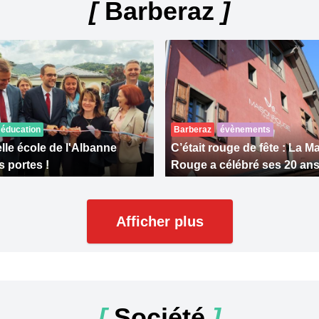
[
Barberaz
]
éducation
Barberaz
évènements
lle école de l'Albanne
C’était rouge de fête : La M
s portes !
Rouge a célébré ses 20 an
Afficher plus
[
Société
]