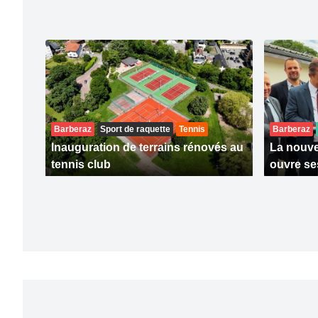
Barberaz
Sport de raquette
Tennis
Barberaz
Inauguration de terrains rénovés au
La nouve
tennis club
ouvre se