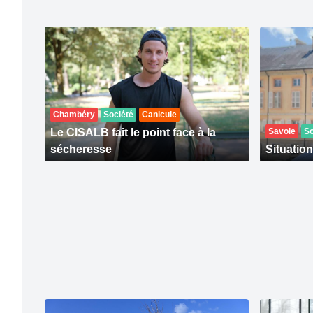
Chambéry
Société
Canicule
Le CISALB fait le point face à la
Savoie
So
sécheresse
Situation