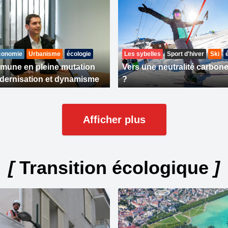
conomie
Urbanisme
écologie
Les sybelles
Sport d'hiver
Ski
une en pleine mutation
Vers une neutralité carbon
dernisation et dynamisme
?
Afficher plus
[
Transition écologique
]