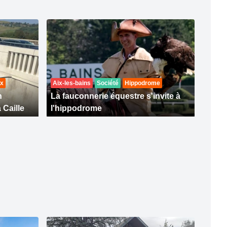
ux
Aix-les-bains
Société
Hippodrome
n
La fauconnerie équestre s'invite à
 Caille
l'hippodrome