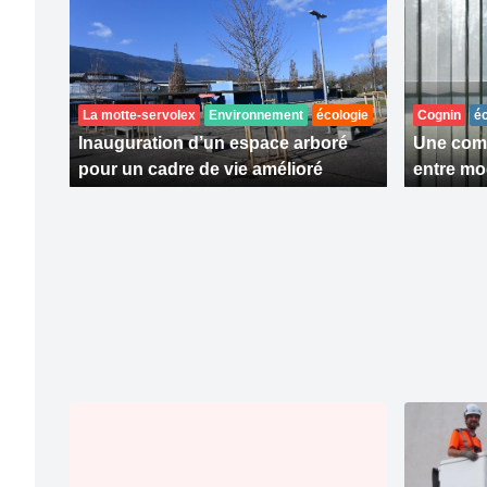
La motte-servolex
Environnement
écologie
Cognin
é
Inauguration d’un espace arboré
Une comm
pour un cadre de vie amélioré
entre mo