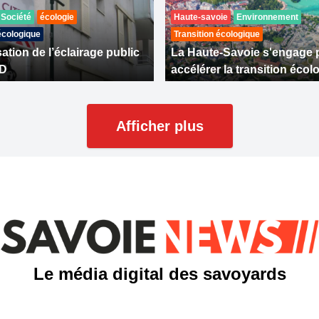
Société
écologie
Haute-savoie
Environnement
écologique
Transition écologique
tion de l’éclairage public
La Haute-Savoie s'engage 
ED
accélérer la transition écol
Afficher plus
Le média digital des savoyards