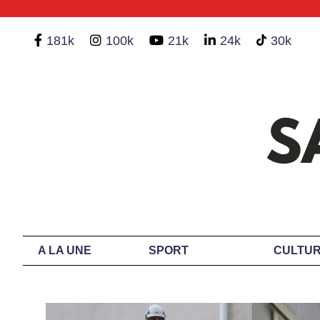
181k
100k
21k
24k
30k
A LA UNE
SPORT
CULTUR