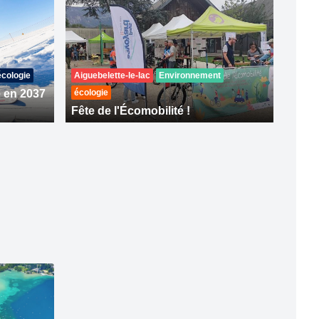
écologie
Aiguebelette-le-lac
Environnement
e en 2037
écologie
Fête de l'Écomobilité !