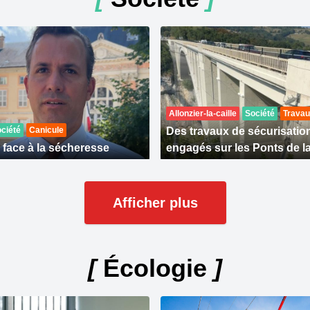
Allonzier-la-caille
Société
Trava
ciété
Canicule
Des travaux de sécurisatio
 face à la sécheresse
engagés sur les Ponts de la
Afficher plus
[
Écologie
]