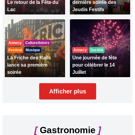
Le retour de la Fête du
dernière soirée des
Lac
Jeudis Festifs
Annecy
Culture/loisirs
Festival
Musique
Annecy
Société
La Friche des Rails
Une journée de fête
lance sa première
pour célébrer le 14
soirée
Juillet
Afficher plus
[
Gastronomie
]