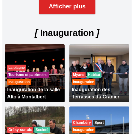
Afficher plus
[
Inauguration
]
La plagne
Tourisme et patrimoine
Myans
Habitat
Inauguration
Inauguration
Inauguration de la salle
Inauguration des
Alto à Montalbert
Terrasses du Granier
Chambéry
Sport
Grésy-sur-aix
Société
Inauguration