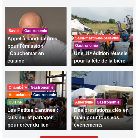
Savoie
Gastronomie
Appel à candidatures
Saint-martin-de-belleville
pour l'émission
Gastronomie
"Cauchemar en
Une 11ᵉ édition réussie
cuisine"
pour la fête de la bière
Chambéry
Gastronomie
Association
Gastronomie
Cuisine
Albertville
Gastronomie
Les Petites Cantines :
Des prestations clés en
cuisiner et partager
main pour tous vos
pour créer du lien
événements