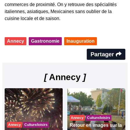
commerces de proximité. On y retrouve des spécialités
italiennes, asiatiques, Mexicaines sans oublier de la
cuisine locale et de saison.
Annecy
Gastronomie
Inauguration
Partager
[
Annecy
]
Annecy
Culture/loisirs
Annecy
Culture/loisirs
Retour en images sur la