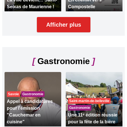
Seixas de Maurienne !
Compostelle
Afficher plus
[
Gastronomie
]
Savoie
Gastronomie
Appel à candidatures
Saint-martin-de-belleville
pour l'émission
Gastronomie
"Cauchemar en
Une 11ᵉ édition réussie
cuisine"
pour la fête de la bière