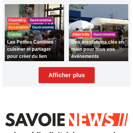
Chambéry
Gastronomie
Association
Gastronomie
Cuisine
Albertville
Gastronomie
Les Petites Cantines :
Des prestations clés en
cuisiner et partager
main pour tous vos
pour créer du lien
événements
Afficher plus