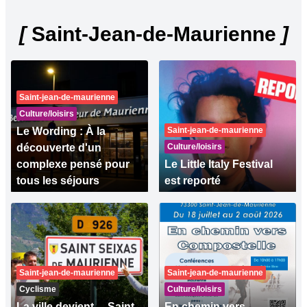
[
Saint-Jean-de-Maurienne
]
Saint-jean-de-maurienne
Culture/loisirs
Le Wording : À la
Saint-jean-de-maurienne
découverte d'un
Culture/loisirs
complexe pensé pour
Le Little Italy Festival
tous les séjours
est reporté
Saint-jean-de-maurienne
Saint-jean-de-maurienne
Cyclisme
Culture/loisirs
La ville devient… Saint-
En chemin vers