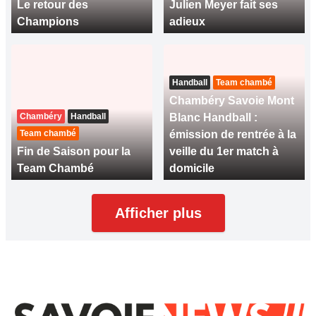
Le retour des
Julien Meyer fait ses
Champions
adieux
Handball
Team chambé
Chambéry Savoie Mont
Chambéry
Handball
Blanc Handball :
Team chambé
émission de rentrée à la
Fin de Saison pour la
veille du 1er match à
Team Chambé
domicile
Afficher plus