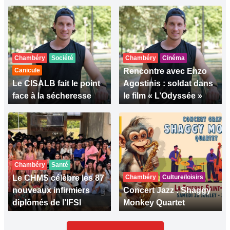
Chambéry
Société
Chambéry
Cinéma
Canicule
Rencontre avec Enzo
Le CISALB fait le point
Agostinis : soldat dans
face à la sécheresse
le film « L’Odyssée »
Chambéry
Santé
Le CHMS célèbre les 87
Chambéry
Culture/loisirs
nouveaux infirmiers
Concert Jazz : Shaggy
diplômés de l’IFSI
Monkey Quartet