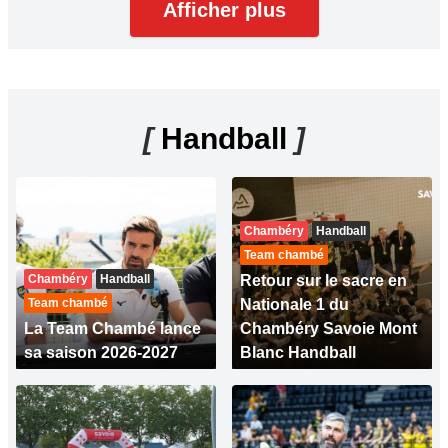
Afficher plus
[
Handball
]
Chambéry
Handball
Team chambé
Chambéry
Handball
Retour sur le sacre en
Team chambé
Nationale 1 du
La Team Chambé lance
Chambéry Savoie Mont
sa saison 2026-2027
Blanc Handball