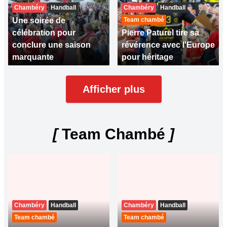
Chambéry
Handball
Chambéry
Handball
Une soirée de
Team chambé
célébration pour
Pierre Paturel tire sa
conclure une saison
révérence avec l'Europe
marquante
pour héritage
Afficher plus
[
Team Chambé
]
Chambéry
Handball
Chambéry
Handball
Team chambé
Team chambé