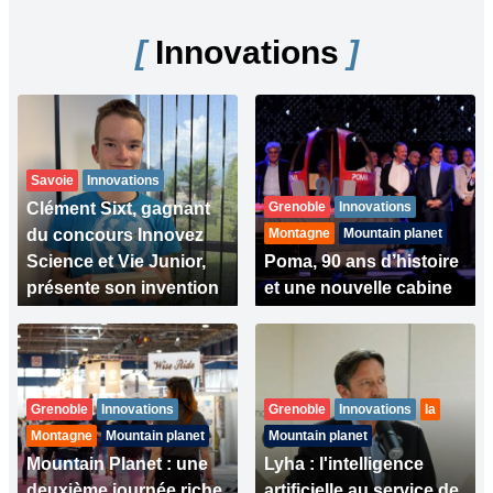
[
Innovations
]
Savoie
Innovations
Clément Sixt, gagnant
Grenoble
Innovations
du concours Innovez
Montagne
Mountain planet
Science et Vie Junior,
Poma, 90 ans d’histoire
présente son invention
et une nouvelle cabine
Grenoble
Innovations
Grenoble
Innovations
Ia
Montagne
Mountain planet
Mountain planet
Mountain Planet : une
Lyha : l'intelligence
deuxième journée riche
artificielle au service de