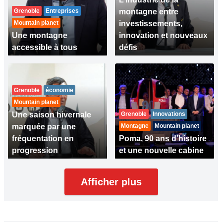
Grenoble
Entreprises
montagne entre
Mountain planet
investissements,
Une montagne
innovation et nouveaux
accessible à tous
défis
Grenoble
économie
Mountain planet
Une saison hivernale
Grenoble
Innovations
marquée par une
Montagne
Mountain planet
fréquentation en
Poma, 90 ans d’histoire
progression
et une nouvelle cabine
Afficher plus