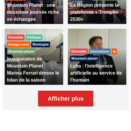
Mountain Planet : une
La Région présente la
deuxième journée riche
plateforme « Tremplin
en échanges
2030»
Grenoble
Politique
Inauguration
Montagne
Mountain planet
Grenoble
Innovations
Ia
Inauguration de
Mountain planet
Mountain Planet :
Lyha : l'intelligence
Marina Ferrari dresse le
artificielle au service de
bilan de la saison
l'humain
Afficher plus