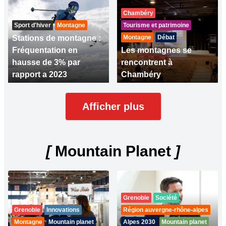
Chambéry
Sport d'hiver
Montagne
Tourisme et patrimoine
Stations de montagne :
Montagne
Débat
Fréquentation en
Les montagnes se
hausse de 3% par
rencontrent à
rapport a 2023
Chambéry
Afficher plus
[
Mountain Planet
]
Grenoble
Société
Grenoble
Innovations
Région auvergne-rhône-alpes
Montagne
Mountain planet
Alpes 2030
Mountain planet