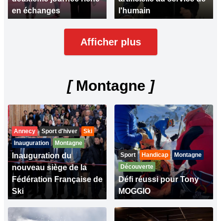
en échanges
l'humain
Afficher plus
[
Montagne
]
Annecy
Sport d'hiver
Ski
Inauguration
Montagne
Inauguration du
Sport
Handicap
Montagne
nouveau siège de la
Découverte
Fédération Française de
Défi réussi pour Tony
Ski
MOGGIO