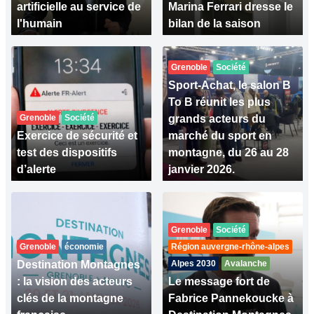
artificielle au service de
Marina Ferrari dresse le
l'humain
bilan de la saison
Grenoble
Société
Sport-Achat, le salon B
To B réunit les plus
Grenoble
Société
grands acteurs du
Exercice de sécurité et
marché du sport en
test des dispositifs
montagne, du 26 au 28
d’alerte
janvier 2026.
Grenoble
Société
Grenoble
économie
Région auvergne-rhône-alpes
Destination Montagnes
Alpes 2030
Avalanche
: la vision des acteurs
Le message fort de
clés de la montagne
Fabrice Pannekoucke à