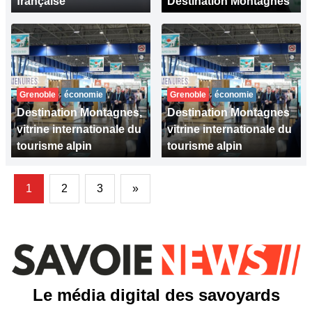
française
Destination Montagnes
Grenoble
économie
Grenoble
économie
Destination Montagnes,
Destination Montagnes
vitrine internationale du
vitrine internationale du
tourisme alpin
tourisme alpin
1
2
3
»
Le média digital des savoyards