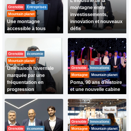
L’industrie de la
Grenoble
Entreprises
montagne entre
Mountain planet
investissements,
Une montagne
innovation et nouveaux
accessible à tous
défis
Grenoble
économie
Mountain planet
Une saison hivernale
Grenoble
Innovations
marquée par une
Montagne
Mountain planet
fréquentation en
Poma, 90 ans d’histoire
progression
et une nouvelle cabine
Grenoble
Innovations
Grenoble
économie
Montagne
Mountain planet