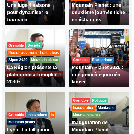
Une luge 4 saisons
Mountain Planet : une
pour dynamiser le
deuxième journée riche
tourisme
en échanges
Grenoble
Société
Région auvergne-rhône-alpes
Alpes 2030
Mountain planet
Grenoble
Entreprises
La Région présente la
Mountain Planet 2026 :
plateforme « Tremplin
une première journée
2030»
lancée
Grenoble
Politique
Inauguration
Montagne
Grenoble
Innovations
Ia
Mountain planet
Mountain planet
Inauguration de
Lyha : l'intelligence
Mountain Planet :