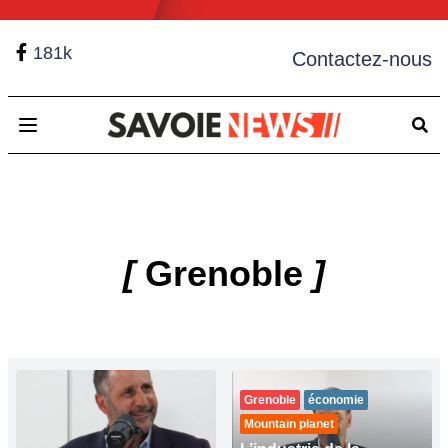
181k
Contactez-nous
Open main menu
[
Grenoble
]
Grenoble
économie
Mountain planet