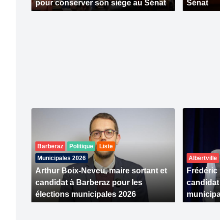
pour conserver son siège au Sénat
Sénat
Barberaz
Politique
Liste
Municipales 2026
Albertville
Arthur Boix-Neveu, maire sortant et
Frédéric
candidat à Barberaz pour les
candidat
élections municipales 2026
municipa