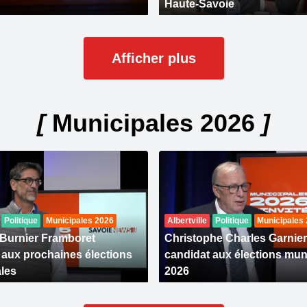
Haute-Savoie
Afficher plus
[
Municipales 2026
]
Politique
Municipales 2026
Albertville
Politique
Municipales
 Burnier Framboret
Christophe Charles Garnier
 aux prochaines élections
candidat aux élections mun
les
2026