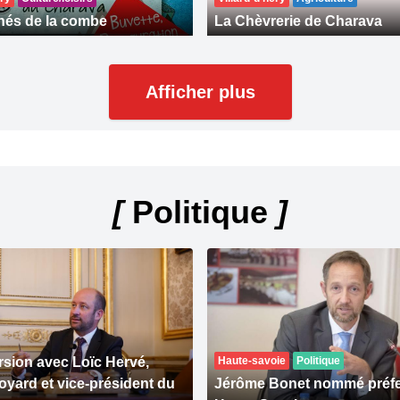
hés de la combe
La Chèvrerie de Charava
Afficher plus
[
Politique
]
sion avec Loïc Hervé,
Haute-savoie
Politique
oyard et vice-président du
Jérôme Bonet nommé préfet