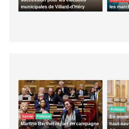
municipales de Villard-d’Héry
les marc
Politique
Savoie
Politique
En immer
Martine Berthet repart en campagne
haut-sav