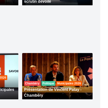
scrutin dévoilé
 2026
Chambéry
Politique
Municipales 2026
icipales
Présentation de Vincent Patay -
Chambéry