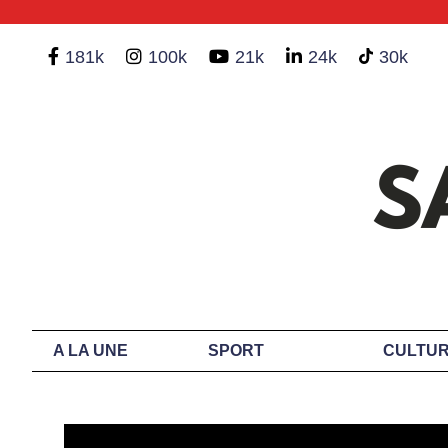
181k
100k
21k
24k
30k
A LA UNE
SPORT
CULTUR