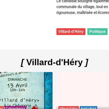
Le candidat souligne également
communale du village, tout en 
rigoureuse, maîtrisée et écore
Villard-d'Héry
Politique
[
Villard-d'Héry
]
éry
Culture/loisirs
Villard-d'héry
Agriculture