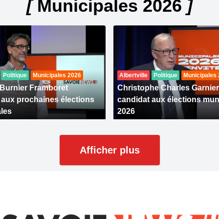
[
Municipales 2026
]
Politique
Municipales 2026
Albertville
Politique
Municipales
 Burnier Framboret
Christophe Charles Garnier
 aux prochaines élections
candidat aux élections mun
les
2026
Afficher plus