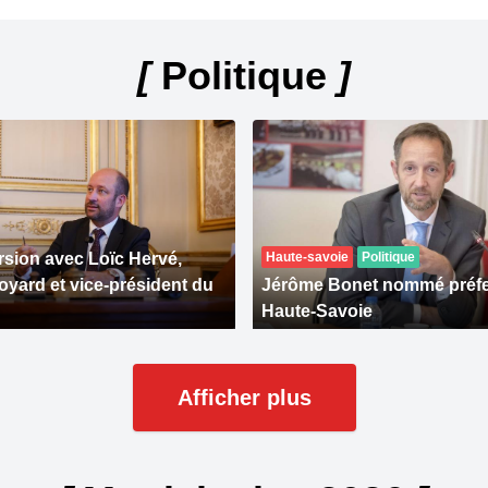
[
Politique
]
sion avec Loïc Hervé,
Haute-savoie
Politique
oyard et vice-président du
Jérôme Bonet nommé préfet
Haute-Savoie
Afficher plus