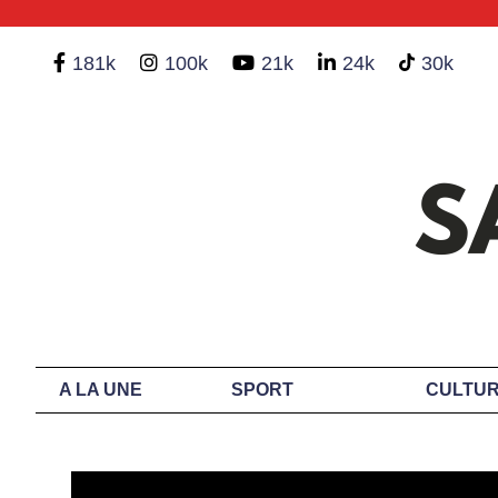
181k
100k
21k
24k
30k
A LA UNE
SPORT
CULTUR