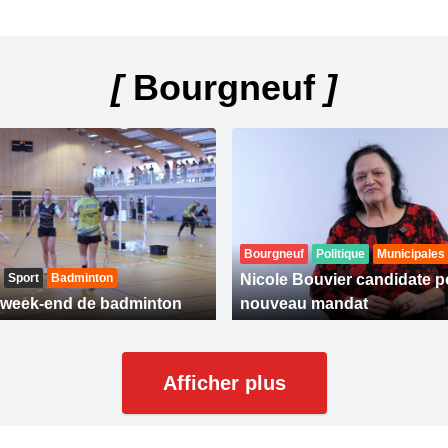
[
Bourgneuf
]
Bourgneuf
Politique
Municipales
Sport
Badminton
Nicole Bouvier candidate p
 week-end de badminton
nouveau mandat
Afficher plus