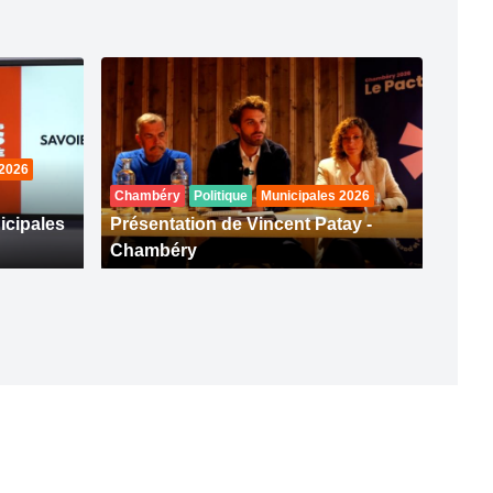
 2026
Chambéry
Politique
Municipales 2026
icipales
Présentation de Vincent Patay -
Chambéry