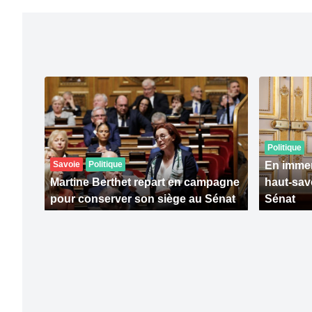
Politique
Savoie
Politique
En immer
Martine Berthet repart en campagne
haut-sav
pour conserver son siège au Sénat
Sénat