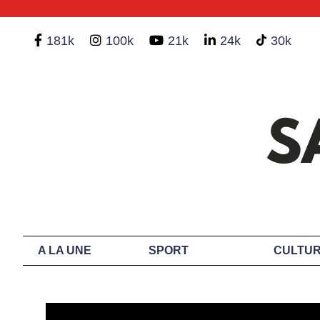
181k
100k
21k
24k
30k
A LA UNE
SPORT
CULTUR