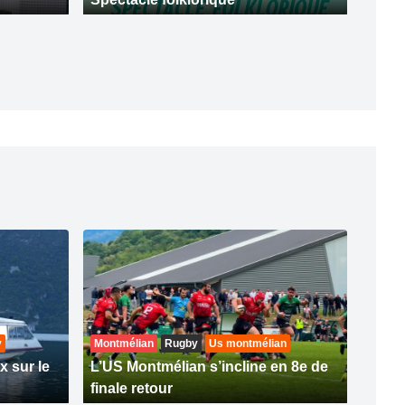
y
Montmélian
Rugby
Us montmélian
x sur le
L’US Montmélian s’incline en 8e de
finale retour