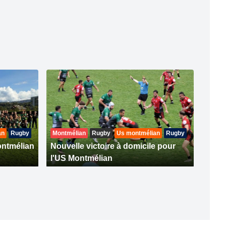
an
Rugby
Montmélian
Rugby
Us montmélian
Rugby
ontmélian
Nouvelle victoire à domicile pour
l'US Montmélian