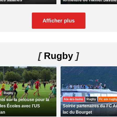
Afficher plus
[
Rugby
]
n
Rugby
ts sur la pelouse pour la
Aix-les-bains
Rugby
Fc aix rugb
des Écoles avec l’US
Soirée partenaires du FC Ai
ian
lac du Bourget