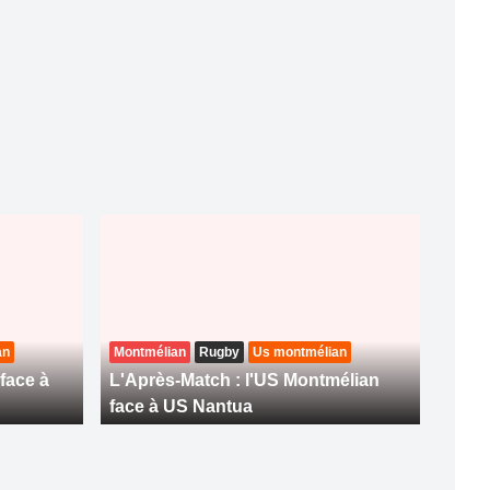
an
Montmélian
Rugby
Us montmélian
face à
L'Après-Match : l'US Montmélian
face à US Nantua