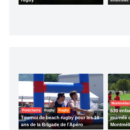
Montmélia
Pontcharra
Rugby
Rugby
530 enfan
Tournoi de beach rugby pour les 10
journée 
ans de la Brigade de l’Apéro
Montmél