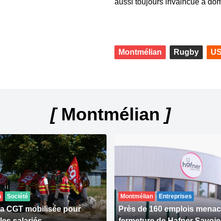
aussi toujours invaincue à dom
Montmélian
Rugby
US
[
Montmélian
]
n
Société
Montmélian
Entreprises
 la CGT mobilisée pour
Près de 160 emplois menacé
les salariés
fermeture de Hafner Savoie