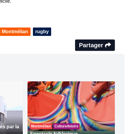
icile.
 Montmélian
rugby
Partager
s par la
Montmélian
Culture/loisirs
Spectacle folklorique