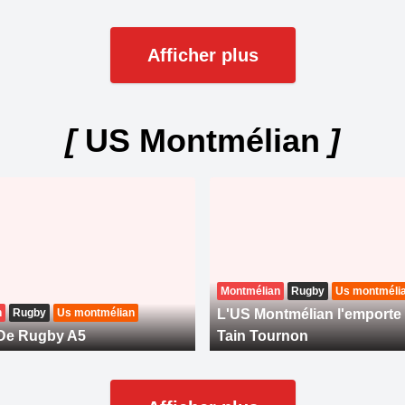
Afficher plus
[
US Montmélian
]
Montmélian
Rugby
Us montméli
n
Rugby
Us montmélian
L'US Montmélian l'emporte 
 De Rugby A5
Tain Tournon