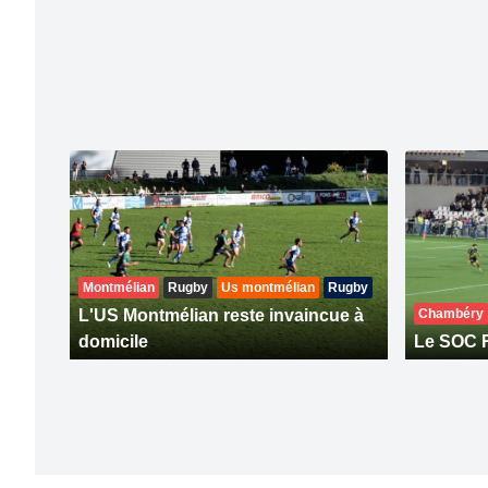
Montmélian
Rugby
Us montmélian
Rugby
L'US Montmélian reste invaincue à
Chambéry
domicile
Le SOC R