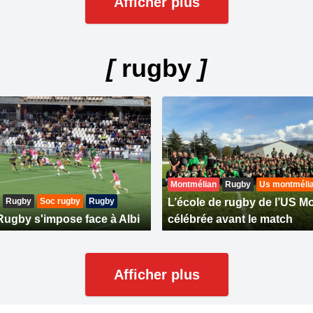
Afficher plus
[
rugby
]
Montmélian
Rugby
Us montméli
Rugby
Soc rugby
Rugby
L’école de rugby de l’US M
ugby s'impose face à Albi
célébrée avant le match
Afficher plus