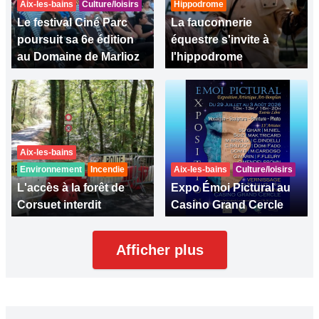
Aix-les-bains
Culture/loisirs
Hippodrome
Le festival Ciné Parc
La fauconnerie
poursuit sa 6e édition
équestre s'invite à
au Domaine de Marlioz
l'hippodrome
Aix-les-bains
Environnement
Incendie
Aix-les-bains
Culture/loisirs
L'accès à la forêt de
Expo Émoi Pictural au
Corsuet interdit
Casino Grand Cercle
Afficher plus