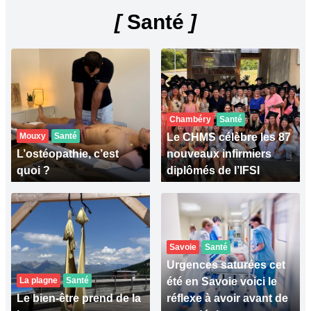
[
Santé
]
Chambéry
Santé
Mouxy
Santé
Le CHMS célèbre les 87
L’ostéopathie, c’est
nouveaux infirmiers
quoi ?
diplômés de l’IFSI
Savoie
Santé
Urgences saturées cet
La plagne
Santé
été en Savoie voici le
Le bien-être prend de la
réflexe à avoir avant de