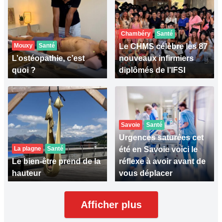
Chambéry
Santé
Mouxy
Santé
Le CHMS célèbre les 87
L’ostéopathie, c’est
nouveaux infirmiers
quoi ?
diplômés de l’IFSI
Savoie
Santé
Urgences saturées cet
La plagne
Santé
été en Savoie voici le
Le bien-être prend de la
réflexe à avoir avant de
hauteur
vous déplacer
Afficher plus