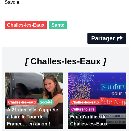
Savoie.
Challes-les-Eaux
Santé
Partager
[
Challes-les-Eaux
]
Challes-les-eaux
Société
Challes-les-eaux
À 21 ans, elle s'apprête
Culture/loisirs
à faire le Tour de
Feu d\'artifice de
France… en avion !
Challes-les-Eaux