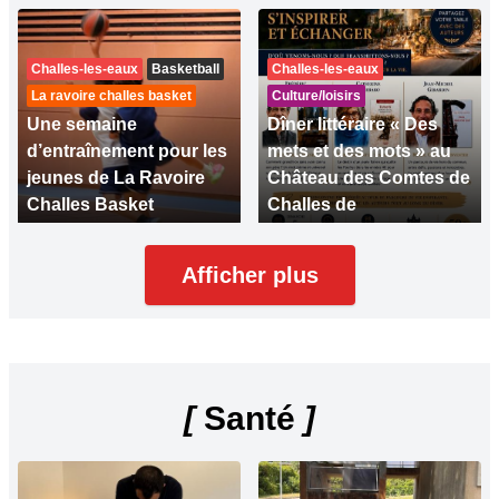
Challes-les-eaux
Basketball
Challes-les-eaux
La ravoire challes basket
Culture/loisirs
Une semaine
Dîner littéraire « Des
d’entraînement pour les
mets et des mots » au
jeunes de La Ravoire
Château des Comtes de
Challes Basket
Challes de
Afficher plus
[
Santé
]