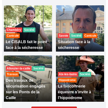
Chambéry
Société
Canicule
Savoie
Société
Canicule
Le CISALB fait le point
Situation face à la
face à la sécheresse
sécheresse
Allonzier-la-caille
Société
Travaux
Aix-les-bains
Société
Des travaux de
Hippodrome
sécurisation engagés
La fauconnerie
sur les Ponts de la
équestre s'invite à
Caille
l'hippodrome