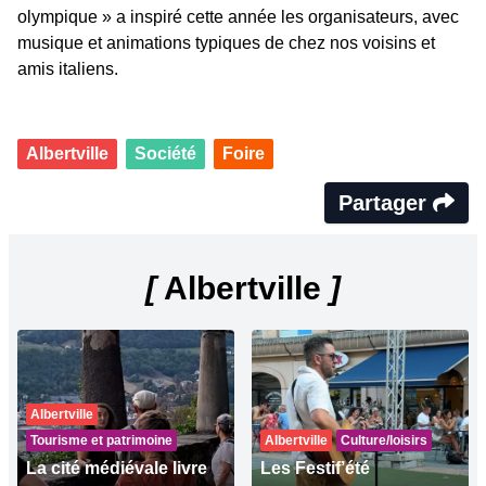
olympique » a inspiré cette année les organisateurs, avec
musique et animations typiques de chez nos voisins et
amis italiens.
Albertville
Société
Foire
Partager
[
Albertville
]
Albertville
Tourisme et patrimoine
Albertville
Culture/loisirs
La cité médiévale livre
Les Festif’été