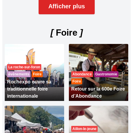
Afficher plus
[
Foire
]
La roche-sur-foron
évènements
Foire
Abondance
Gastronomie
Rochexpo ouvre sa
Foire
traditionnelle foire
Retour sur la 600e Foire
internationale
d’Abondance
Aillon-le-jeune