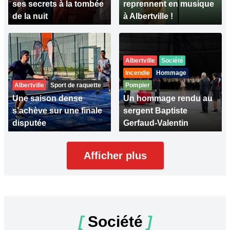
ses secrets à la tombée
reprennent en musique
de la nuit
à Albertville !
Albertville
Société
Incendie
Hommage
Albertville
Sport de raquette
Pompier
Une saison dense
Un hommage rendu au
s’achève sur une finale
sergent Baptiste
disputée
Gerfaud-Valentin
Afficher plus
[
Société
]