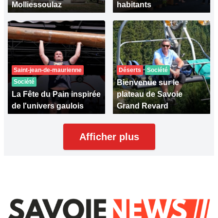
Molliessoulaz
habitants
Saint-jean-de-maurienne
Déserts
Société
Société
Bienvenue sur le
La Fête du Pain inspirée
plateau de Savoie
de l'univers gaulois
Grand Revard
Afficher plus