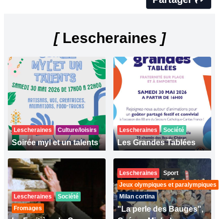
[
Lescheraines
]
Lescheraines
Culture/loisirs
Lescheraines
Société
Soirée myl et un talents
Les Grandes Tablées
Lescheraines
Sport
Jeux olympiques et paralympiques
Lescheraines
Société
Milan cortina
Fromages
"La perle des Bauges",