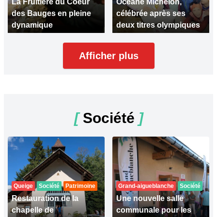
La Fruitière du Coeur
Océane Michelon,
des Bauges en pleine
célébrée après ses
dynamique
deux titres olympiques
Afficher plus
[
Société
]
Queige
Société
Patrimoine
Grand-aigueblanche
Société
Restauration de la
Une nouvelle salle
chapelle de
communale pour les