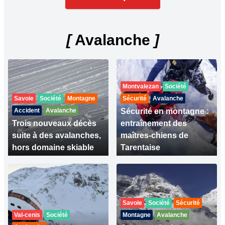
[
Avalanche
]
Montvalezan
Société
Savoie
Société
Montagne
Sécurité
Avalanche
Accident
Avalanche
Sécurité en montagne :
Trois nouveaux décès
entraînement des
suite à des avalanches,
maîtres-chiens de
hors domaine skiable
Tarentaise
Savoie
Société
Sécurité
Val-cenis
Société
Montagne
Avalanche