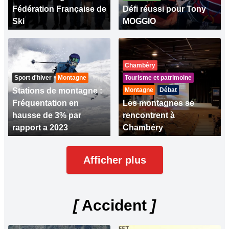
Fédération Française de
Défi réussi pour Tony
Ski
MOGGIO
Chambéry
Sport d'hiver
Montagne
Tourisme et patrimoine
Stations de montagne :
Montagne
Débat
Fréquentation en
Les montagnes se
hausse de 3% par
rencontrent à
rapport a 2023
Chambéry
Afficher plus
[
Accident
]