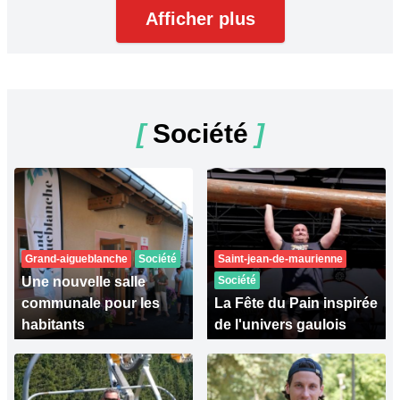
Afficher plus
[
Société
]
Grand-aigueblanche
Société
Saint-jean-de-maurienne
Une nouvelle salle
Société
communale pour les
La Fête du Pain inspirée
habitants
de l'univers gaulois