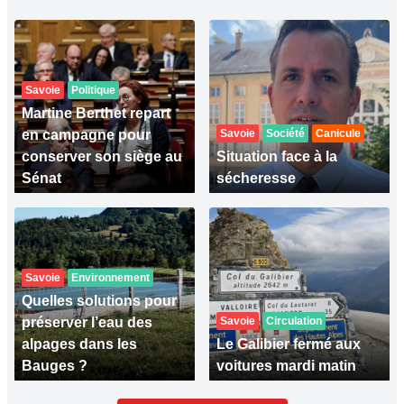
Savoie
Politique
Martine Berthet repart
en campagne pour
Savoie
Société
Canicule
conserver son siège au
Situation face à la
Sénat
sécheresse
Savoie
Environnement
Quelles solutions pour
préserver l’eau des
Savoie
Circulation
alpages dans les
Le Galibier fermé aux
Bauges ?
voitures mardi matin