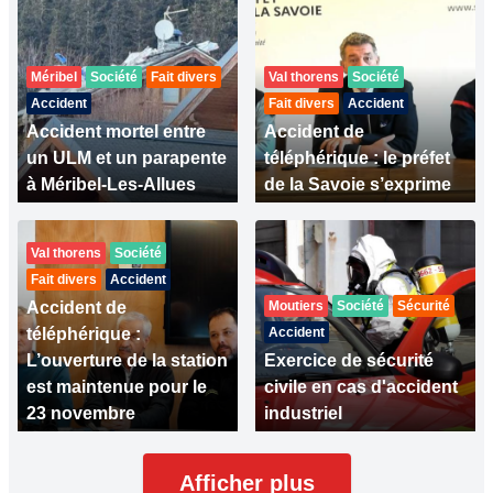
Méribel
Société
Fait divers
Val thorens
Société
Accident
Fait divers
Accident
Accident mortel entre
Accident de
un ULM et un parapente
téléphérique : le préfet
à Méribel-Les-Allues
de la Savoie s’exprime
Val thorens
Société
Fait divers
Accident
Accident de
Moutiers
Société
Sécurité
téléphérique :
Accident
L’ouverture de la station
Exercice de sécurité
est maintenue pour le
civile en cas d'accident
23 novembre
industriel
Afficher plus