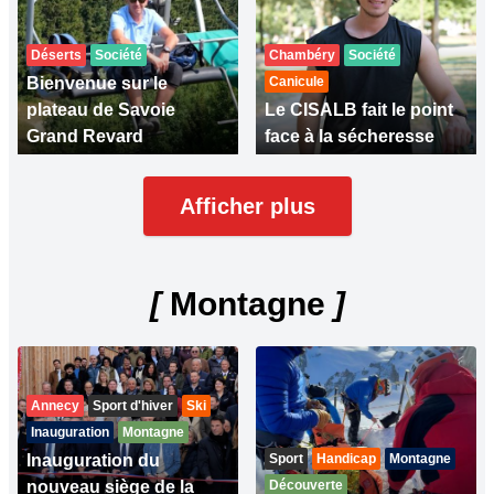
Déserts
Société
Chambéry
Société
Bienvenue sur le
Canicule
plateau de Savoie
Le CISALB fait le point
Grand Revard
face à la sécheresse
Afficher plus
[
Montagne
]
Annecy
Sport d'hiver
Ski
Inauguration
Montagne
Inauguration du
Sport
Handicap
Montagne
nouveau siège de la
Découverte