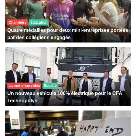
Chambéry
éducation
Quatre médailles pour deux mini-entreprises portées
par des collégiens engagés
La motte-servolex
Société
Un nouveau véhicule 100% électrique pour le CFA
Technopolys