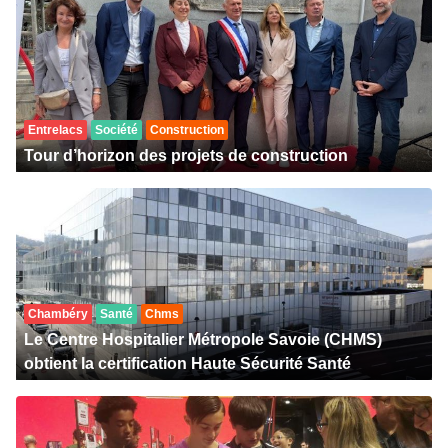
Entrelacs
Société
Construction
Tour d’horizon des projets de construction
Chambéry
Santé
Chms
Le Centre Hospitalier Métropole Savoie (CHMS)
obtient la certification Haute Sécurité Santé