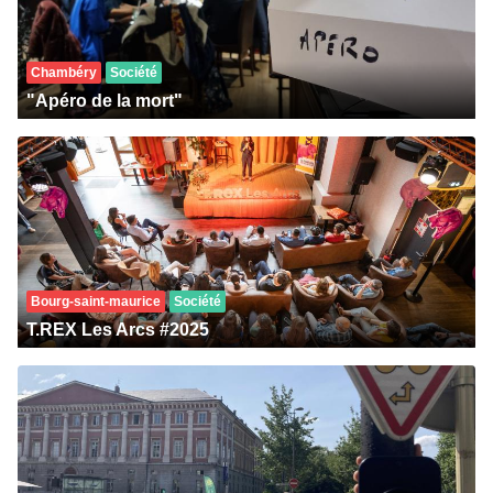
Chambéry
Société
"Apéro de la mort"
Bourg-saint-maurice
Société
T.REX Les Arcs #2025