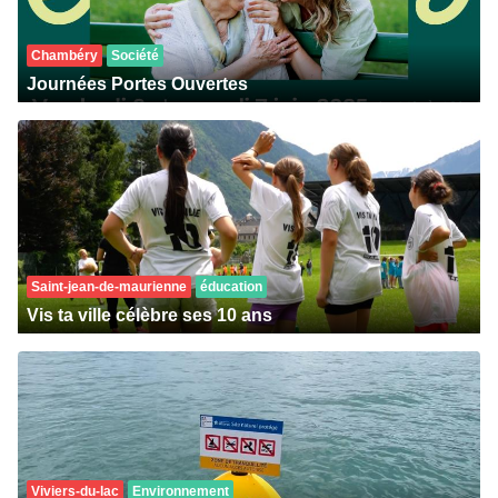
Chambéry
Société
Journées Portes Ouvertes
Saint-jean-de-maurienne
éducation
Vis ta ville célèbre ses 10 ans
Viviers-du-lac
Environnement