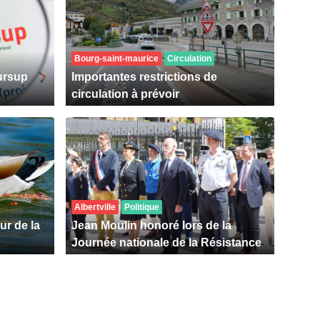
Bourg-saint-maurice
Circulation
ursup
Importantes restrictions de
circulation à prévoir
Albertville
Politique
ur de la
Jean Moulin honoré lors de la
Journée nationale de la Résistance