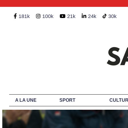
181k
100k
21k
24k
30k
A LA UNE
SPORT
CULTUR