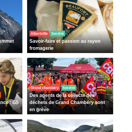
Albertville
Société
sommet
Savoir-faire et passion au rayon
fromagerie
Grand chambéry
Société
Des agents de la collecte des
ance : G5
déchets de Grand Chambéry sont
en grève