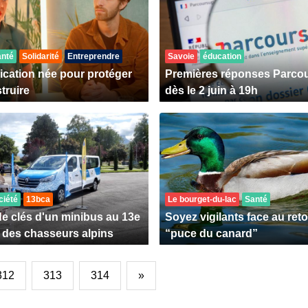
anté
Solidarité
Entreprendre
Savoie
éducation
ication née pour protéger
Premières réponses Parco
truire
dès le 2 juin à 19h
ciété
13bca
Le bourget-du-lac
Santé
e clés d'un minibus au 13e
Soyez vigilants face au reto
n des chasseurs alpins
“puce du canard”
312
313
314
»