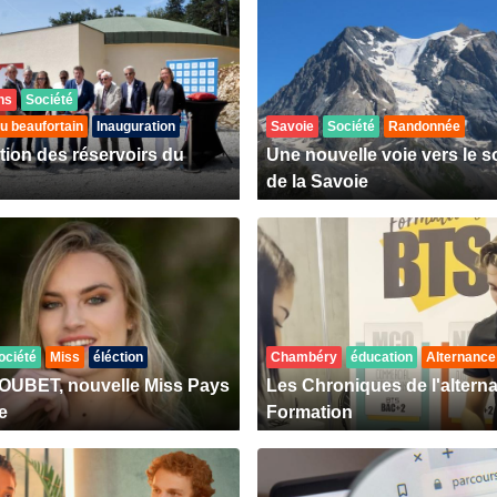
ns
Société
du beaufortain
Inauguration
Savoie
Société
Randonnée
tion des réservoirs du
Une nouvelle voie vers le 
de la Savoie
ociété
Miss
éléction
Chambéry
éducation
Alternance
OUBET, nouvelle Miss Pays
Les Chroniques de l'altern
e
Formation