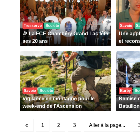
Tresserve
Société
Savoie
S
🎉 La FCE Chambéry Grand Lac fête
Une appl
ses 20 ans
et recons
Savoie
Société
Barby
So
Vigilance en montagne pour le
Remise d
week-end de l’Ascension
Bataillo
«
1
2
3
Aller à la page...