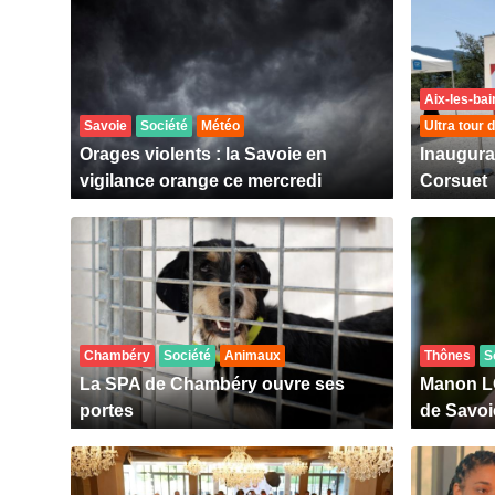
Aix-les-bai
Savoie
Société
Météo
Ultra tour 
Orages violents : la Savoie en
Inaugura
vigilance orange ce mercredi
Corsuet
Chambéry
Société
Animaux
Thônes
S
La SPA de Chambéry ouvre ses
Manon L
portes
de Savoi