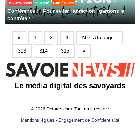
Aix-les-bains
Société
Conférence
Conférence : " Pour éviter l’addiction : gardons le
contrôle ! "
«
1
2
3
Aller à la page...
313
314
315
»
Le média digital des savoyards
© 2026 Defours.com. Tout droit réservé
Mentions légales
-
Engagement de Confidentialité