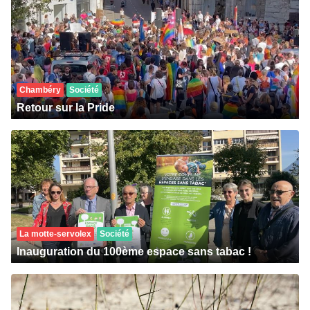
Chambéry
Société
Retour sur la Pride
La motte-servolex
Société
Inauguration du 100ème espace sans tabac !