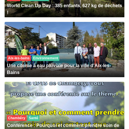
World Clean Up Day : 385 enfants, 627 kg de déchets
!
Aix-les-bains
Environnement
Une citerne à eau pluviale pour la ville d'Aix-les-
Bains
Chambéry
Santé
Conférence : Pourquoi et comment prendre soin de