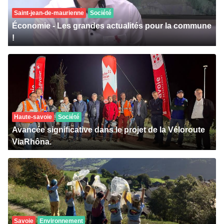
Saint-jean-de-maurienne
Société
Économie - Les grandes actualités pour la commune
!
Haute-savoie
Société
Avancée significative dans le projet de la Véloroute
ViaRhôna.
Savoie
Environnement