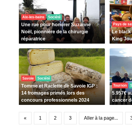
Aix-les-bains
Société
Une rue pour honorer Suzanne
Pays de sa
Noël, pionnière de la chirurgie
Le blac
réparatrice
King Jou
Savoie
Société
Tomme et Raclette de Savoie IGP :
Tournon
14 fromages primés lors des
5.957€ au
concours professionnels 2024
cancer d
«
1
2
3
Aller à la page...