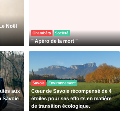
Le Noël
Chambéry
Société
" Apéro de la mort "
Savoie
Environnement
aites aux
Cœur de Savoie récompensé de 4
n Savoie
étoiles pour ses efforts en matière
de transition écologique.