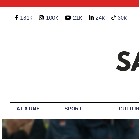
181k
100k
21k
24k
30k
A LA UNE
SPORT
CULTUR