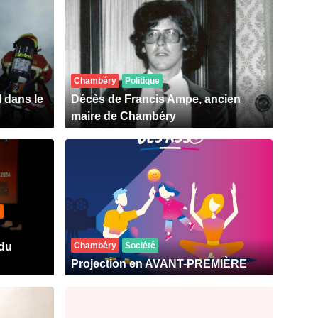
Chambéry
Politique
 dans le
Décès de Francis Ampe, ancien
maire de Chambéry
3
 du
Chambéry
Société
Projection en AVANT-PREMIÈRE