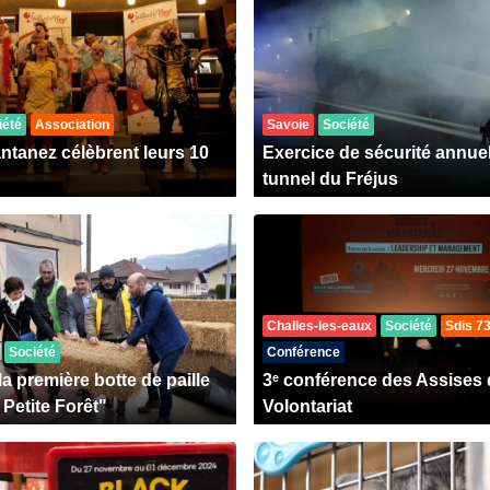
iété
Association
Savoie
Société
antanez célèbrent leurs 10
Exercice de sécurité annuel
tunnel du Fréjus
Challes-les-eaux
Société
Sdis 7
Société
Conférence
a première botte de paille
3ᵉ conférence des Assises
Petite Forêt"
Volontariat