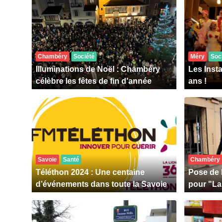
Chambéry
Société
Méry
Soc
Illuminations de Noël : Chambéry
Les Inst
célèbre les fêtes de fin d'année
ans !
Savoie
Santé
Chambéry
Téléthon 2024 : Une centaine
Pose de l
d’événements dans toute la Savoie
pour "La 