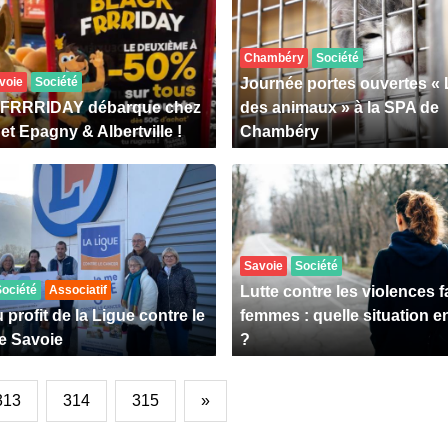
Chambéry
Société
voie
Société
Journée portes ouvertes « 
k FRRRIDAY débarque chez
des animaux » à la SPA de
et Epagny & Albertville !
Chambéry
Savoie
Société
Société
Associatif
Lutte contre les violences f
 profit de la Ligue contre le
femmes : quelle situation e
e Savoie
?
313
314
315
»