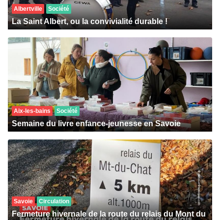
Albertville
Société
La Saint Albert, ou la convivialité durable !
Aix-les-bains
Société
Semaine du livre enfance-jeunesse en Savoie
Savoie
Circulation
Fermeture hivernale de la route du relais du Mont du