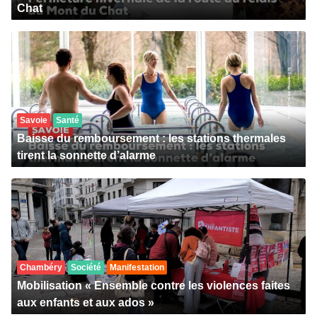
Chat
Savoie
Santé
Baisse du remboursement : les stations thermales
tirent la sonnette d’alarme
Chambéry
Société
Manifestation
Mobilisation « Ensemble contre les violences faites
aux enfants et aux ados »