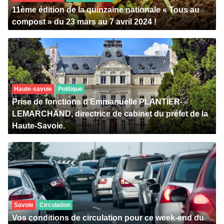
11ème édition de la quinzaine nationale « Tous au
compost » du 23 mars au 7 avril 2024 !
Haute-savoie
Politique
Prise de fonctions d’Emmanuelle PLANTIER-
LEMARCHAND, directrice de cabinet du préfet de la
Haute-Savoie.
Savoie
Circulation
Vos conditions de circulation pour ce week-end du