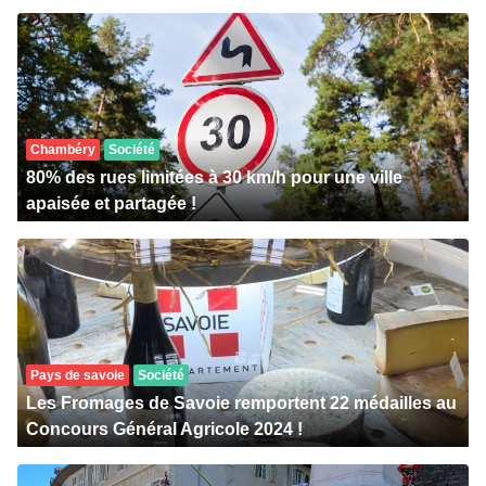
Chambéry
Société
80% des rues limitées à 30 km/h pour une ville
apaisée et partagée !
Pays de savoie
Société
Les Fromages de Savoie remportent 22 médailles au
Concours Général Agricole 2024 !