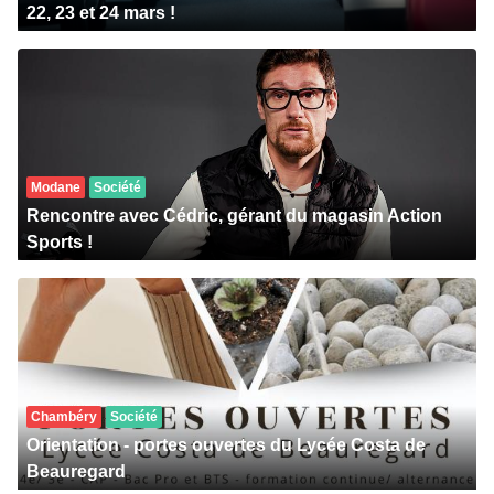
22, 23 et 24 mars !
Modane
Société
Rencontre avec Cédric, gérant du magasin Action
Sports !
Chambéry
Société
Orientation - portes ouvertes du Lycée Costa de
Beauregard