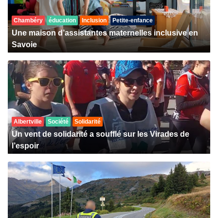
Chambéry
éducation
Inclusion
Petite-enfance
Une maison d’assistantes maternelles inclusive en
Savoie
Albertville
Société
Solidarité
Un vent de solidarité a soufflé sur les Virades de
l’espoir