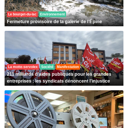
Le bourget-du-lac
Environnement
Fermeture provisoire de la galerie de l’Épine
La motte-servolex
Société
Manifestation
211 milliards d’aides publiques pour les grandes
entreprises : les syndicats dénoncent l’injustice