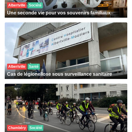
Albertville
Société
Une seconde vie pour vos souvenirs familiaux
Albertville
Santé
Cas de légionellose sous surveillance sanitaire
Chambéry
Société