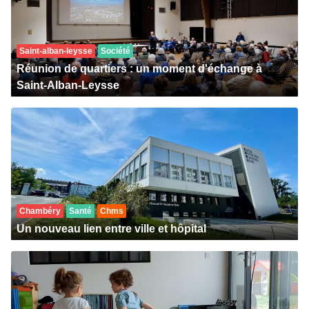
Saint-alban-leysse
Société
Réunion de quartiers : un moment d'échange à
Saint-Alban-Leysse
Chambéry
Santé
Chms
Un nouveau lien entre ville et hôpital