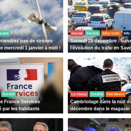
ciété
Savoie
Société
Infos trafic
Info
ntendrez pas de sirènes
Samedi 28 décembre : suiv
ce mercredi 1 janvier à midi !
l’évolution du trafic en Sav
Société
La clusaz
Société
Fait divers
ce France Services
Cambriolage dans la nuit d
é par les habitants
décembre dans le magasin