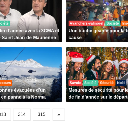
ciété
Avanchers-valmorel
Société
Ins
 fin d’année avec la 3CMA et
Une bûche géante pour la 
de Saint-Jean-de-Maurienne
cause
ecours
Savoie
Société
Sécurité
Noël
onnes évacuées d’un
Mesures de sécurité pour le
e en panne à la Norma
de fin d’année sur le dépar
313
314
315
»