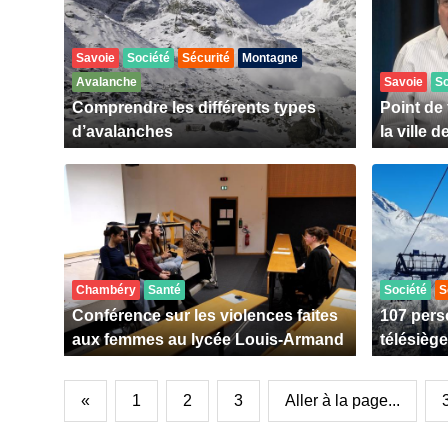
Savoie
Société
Sécurité
Montagne
Avalanche
Savoie
So
Comprendre les différents types
Point de
d’avalanches
la ville 
Chambéry
Santé
Société
S
Conférence sur les violences faites
107 pers
aux femmes au lycée Louis-Armand
télésièg
«
1
2
3
Aller à la page...