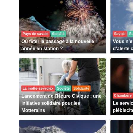
Pays de savoie
Société
Savoie
So
Où fêter le passage à la nouvelle
Vous n’e
année en station ?
d’alerte 
La motte-servolex
Société
Solidarité
Lancement de l'Heure Civique : une
Chambéry
initiative solidaire pour les
Le servi
Motterains
plébiscit