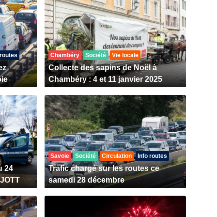
 routes
Chambéry
Société
Vie locale
ez
Collecte des sapins de Noël à
oie
Chambéry : 4 et 11 janvier 2025
Savoie
Société
Circulation
Info routes
u 24
Trafic chargé sur les routes ce
 JOTT
samedi 28 décembre