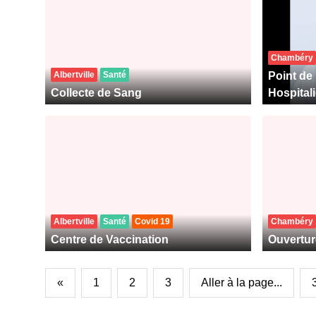
Chambéry
Albertville
Santé
Point de 
Collecte de Sang
Hospital
Albertville
Santé
Covid 19
Chambéry
Centre de Vaccination
Ouvertur
«
1
2
3
Aller à la page...