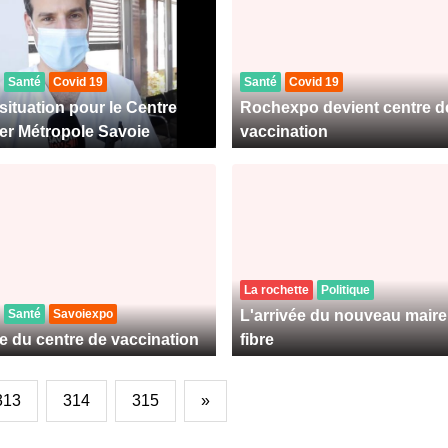
Santé
Covid 19
Santé
Covid 19
situation pour le Centre
Rochexpo devient centre d
ier Métropole Savoie
vaccination
La rochette
Politique
Santé
Savoiexpo
L'arrivée du nouveau maire 
e du centre de vaccination
fibre
313
314
315
»