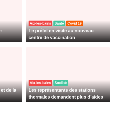
Aix-les-bains
Santé
Covid 19
e
Le préfet en visite au nouveau
centre de vaccination
Aix-les-bains
Société
et de la
Les représentants des stations
thermales demandent plus d’aides