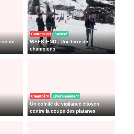
Courchevel
Société
tion de
WEEK-END - Une terre de
champions
Chambéry
Environnement
Un comité de vigilance citoyen
contre la coupe des platanes