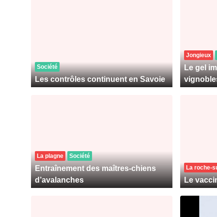
Jongieux
Société
Le gel im
Les contrôles continuent en Savoie
vignoble
La plagne
Société
Entraînement des maîtres-chiens
La roche-s
d’avalanches
Le vacci