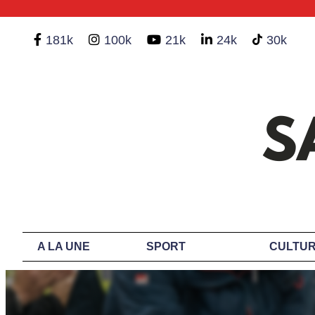
181k
100k
21k
24k
30k
A LA UNE
SPORT
CULTUR