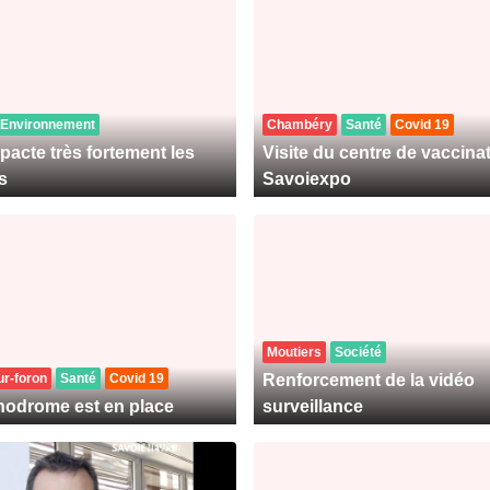
Environnement
Chambéry
Santé
Covid 19
pacte très fortement les
Visite du centre de vaccina
s
Savoiexpo
Moutiers
Société
ur-foron
Santé
Covid 19
Renforcement de la vidéo
nodrome est en place
surveillance