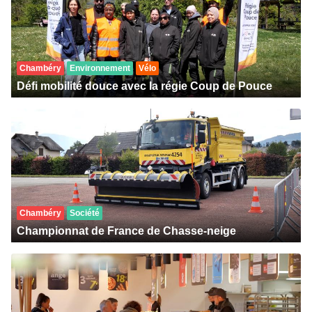
Chambéry
Environnement
Vélo
Défi mobilité douce avec la régie Coup de Pouce
Chambéry
Société
Championnat de France de Chasse-neige