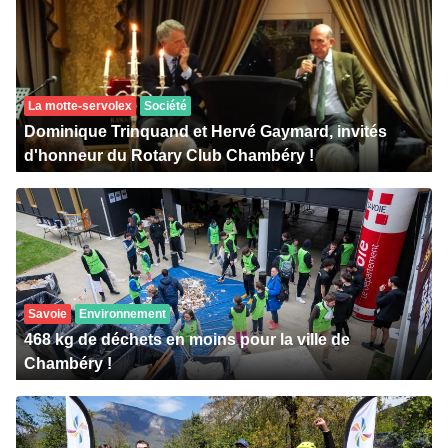
La motte-servolex
Société
Dominique Trinquand et Hervé Gaymard, invités
d'honneur du Rotary Club Chambéry !
Savoie
Environnement
468 kg de déchets en moins pour la ville de
Chambéry !