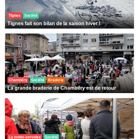
Tignes
Société
Tignes fait son bilan de la saison hiver !
Chambéry
Société
Braderie
La grande braderie de Chambéry est de retour
La motte-servolex
Société