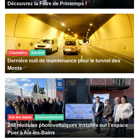
Découvrez la Foire de Printemps !
Chambéry
Société
Dernière nuit de maintenance pour le tunnel des
Monts
Aix-les-bains
Environnement
248 modules photovoltaïques installés sur l’espace
Puer à Aix-les-Bains