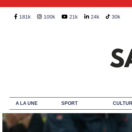
181k
100k
21k
24k
30k
A LA UNE
SPORT
CULTUR