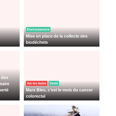
Environnement
Mise en place de la collecte des
biodéchets
 des
maire
Aix-les-bains
Santé
berté
Mars Bleu, c’est le mois du cancer
colorectal