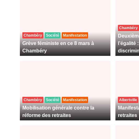
Chambéry
Chambéry
Société
Manifestation
Deuxième
Grève féministe en ce 8 mars à
l’égalité
Chambéry
discrimi
Chambéry
Société
Manifestation
Albertville
Mobilisation générale contre la
Manifest
réforme des retraites
retraites