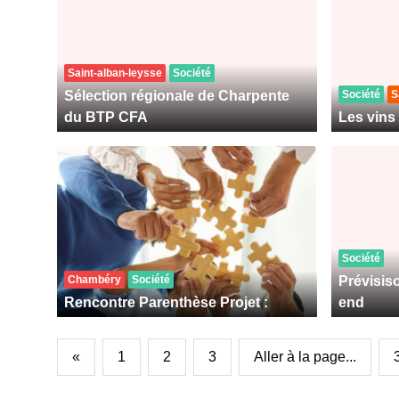
Saint-alban-leysse
Société
Sélection régionale de Charpente
Société
S
du BTP CFA
Les vins 
Société
Chambéry
Société
Prévisis
Rencontre Parenthèse Projet :
end
«
1
2
3
Aller à la page...