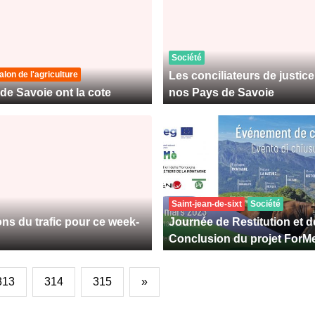
Société
alon de l'agriculture
Les conciliateurs de justic
de Savoie ont la cote
nos Pays de Savoie
Saint-jean-de-sixt
Société
ons du trafic pour ce week-
Journée de Restitution et d
Conclusion du projet For
313
314
315
»