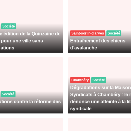
Société
 édition de la Quinzaine de
Saint-sorlin-d'arves
Société
 : pour une ville sans
Entraînement des chiens
nations
d’avalanche
Chambéry
Société
Dégradations sur la Maison
Société
Syndicats à Chambéry : le 
ations contre la réforme des
dénonce une atteinte à la li
syndicale