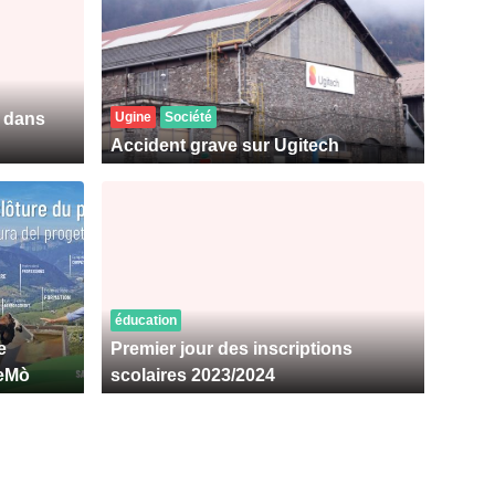
e dans
Ugine
Société
Accident grave sur Ugitech
éducation
e
Premier jour des inscriptions
MeMò
scolaires 2023/2024