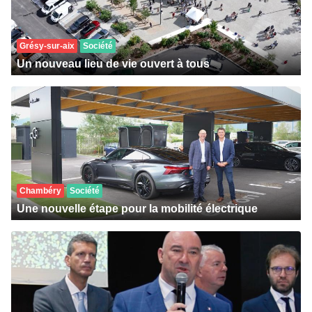
Grésy-sur-aix
Société
Un nouveau lieu de vie ouvert à tous
Chambéry
Société
Une nouvelle étape pour la mobilité électrique