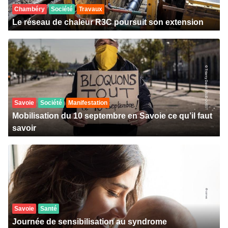
Chambéry
Société
Travaux
Le réseau de chaleur R3C poursuit son extension
Savoie
Société
Manifestation
Mobilisation du 10 septembre en Savoie ce qu’il faut
savoir
Savoie
Santé
Journée de sensibilisation au syndrome