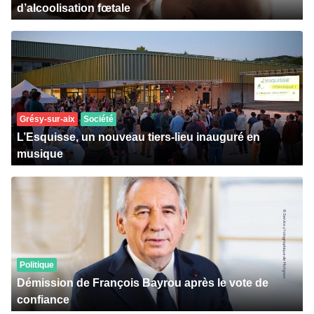
d’alcoolisation fœtale
Grésy-sur-aix
Société
L’Esquisse, un nouveau tiers-lieu inauguré en
musique
Politique
Démission de François Bayrou après le vote de
confiance