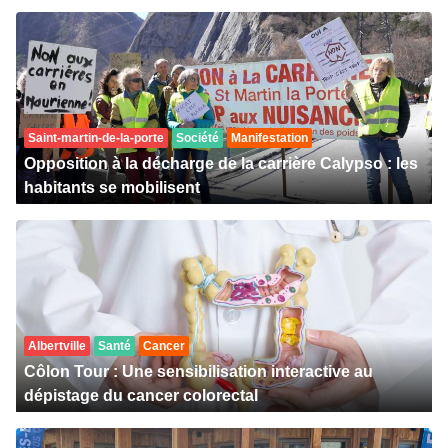
Saint-martin-de-la-porte
Société
Manifestation
Opposition à la décharge de la carrière Calypso : les
habitants se mobilisent
Albertville
Santé
Cancer
Côlon Tour : Une sensibilisation interactive au
dépistage du cancer colorectal