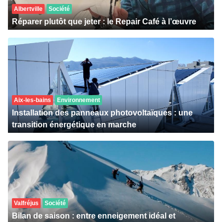
Albertville
Société
Réparer plutôt que jeter : le Repair Café à l’œuvre
Aix-les-bains
Environnement
Installation des panneaux photovoltaïques : une
transition énergétique en marche
Valfréjus
Société
Bilan de saison : entre enneigement idéal et