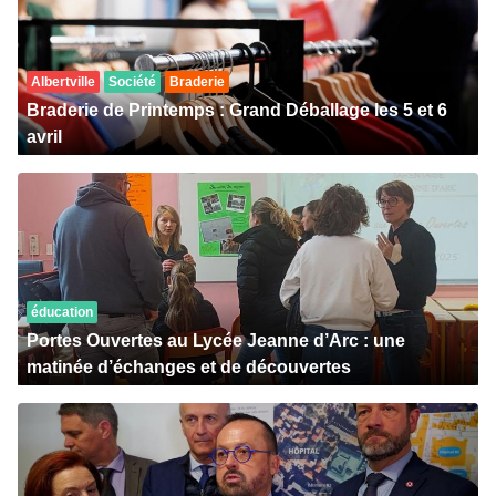
Albertville
Société
Braderie
Braderie de Printemps : Grand Déballage les 5 et 6
avril
éducation
Portes Ouvertes au Lycée Jeanne d’Arc : une
matinée d’échanges et de découvertes