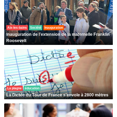
Aix-les-bains
Société
Inauguration
Inauguration de l’extension de la maternelle Franklin
Roosevelt
La plagne
éducation
La Dictée du Tour de France s’envole à 2800 mètres