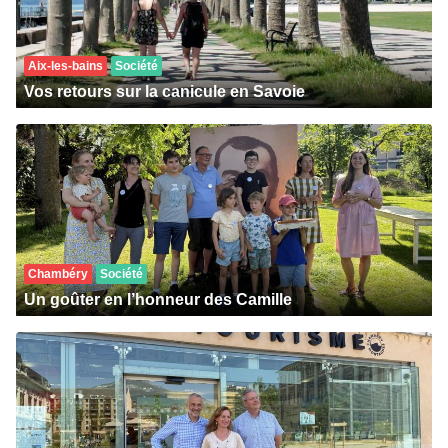
Aix-les-bains
Société
Vos retours sur la canicule en Savoie
Chambéry
Société
Un goûter en l’honneur des Camille