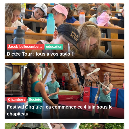
Jacob-bellecombette
éducation
Dictée Tour : tous à vos stylo !
Chambéry
Société
Festival Cirq’ule : ça commence ce 4 juin sous le
chapiteau