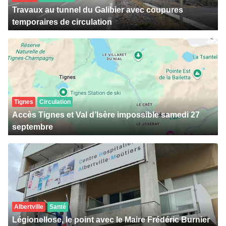
Travaux au tunnel du Galibier avec coupures
temporaires de circulation
Tignes
Circulation
Accès Tignes et Val d’Isère impossible samedi 27
septembre
Albertville
Santé
Légionellose, le point avec le Maire Frédéric Burnier