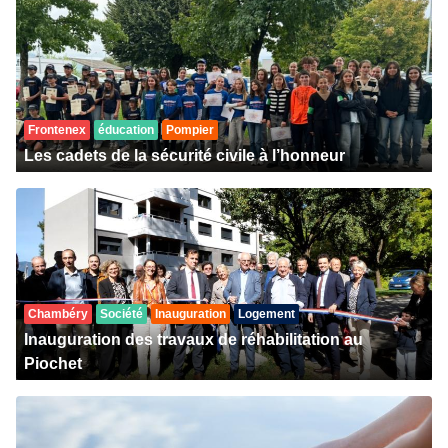
Frontenex
éducation
Pompier
Les cadets de la sécurité civile à l’honneur
Chambéry
Société
Inauguration
Logement
Inauguration des travaux de réhabilitation au
Piochet