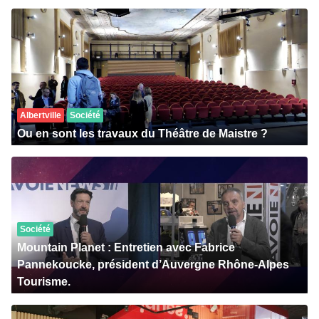
Albertville
Société
Ou en sont les travaux du Théâtre de Maistre ?
Société
Mountain Planet : Entretien avec Fabrice
Pannekoucke, président d’Auvergne Rhône-Alpes
Tourisme.