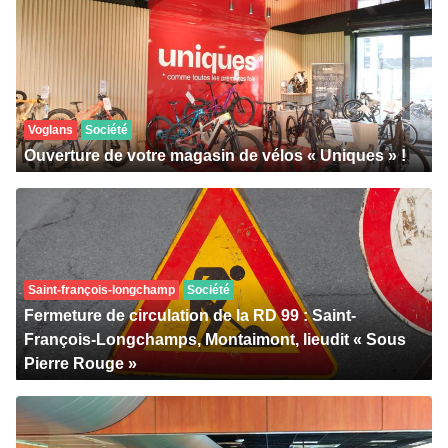
Voglans
Société
Ouverture de votre magasin de vélos « Uniques » !
Saint-françois-longchamp
Société
Fermeture de circulation de la RD 99 : Saint-
François-Longchamps, Montaimont, lieudit « Sous
Pierre Rouge »